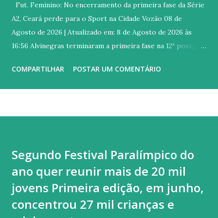
Fut. Feminino: No encerramento da primeira fase da Série
A2, Ceará perde para o Sport na Cidade Vozão 08 de
Agosto de 2026 | Atualizado em: 8 de Agosto de 2026 às
16:56 Alvinegras terminaram a primeira fase na 12ª posição
e garantiram vaga na Série A2 de 2027 Link para
COMPARTILHAR
POSTAR UM COMENTÁRIO
compartilhamento: Copiar Michael Douglas O Ceará
finalizou sua participação na edição 2026 da Série A2 do
Campeonato Brasileiro Feminino. Neste sábado, 8, as
Meninas do Vozão foram superadas pelo Sport por 2 a 0,
com gols de Andréia e Lamis. O duelo aconteceu no Estádio
Franzé Moraes, na Cidade Vozão, em Itaitinga (CE). Com o
Segundo Festival Paralímpico do
resultado, as alvinegras encerram a primeira fase na 12ª
ano quer reunir mais de 20 mil
colocação, com 13 pontos. Ao todo, foram quatro vitórias e
um empate em 15 partidas disputadas na competição
jovens Primeira edição, em junho,
nacional. Com a permanência na Série A2 assegurada para a
concentrou 27 mil crianças e
próxima temporada, as Meninas do Vozão voltam o foco