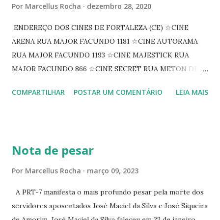
Por
Marcellus Rocha
dezembro 28, 2020
ENDEREÇO DOS CINES DE FORTALEZA (CE) ☆CINE
ARENA RUA MAJOR FACUNDO 1181 ☆CINE AUTORAMA
RUA MAJOR FACUNDO 1193 ☆CINE MAJESTICK RUA
MAJOR FACUNDO 866 ☆CINE SECRET RUA METON DE
ALENCAR 607 ☆CINE SEDUÇÃO RUA FLORIANO
COMPARTILHAR
POSTAR UM COMENTÁRIO
LEIA MAIS
PEIXOTO 1307 ☆CINE IRIS RUA FLORIANO PEIXOTO 1206
CONTINUAÇÃO ☆CINE ENCONTRO RUA BARÃO DO RIO
BRANCO 1697 ☆CINE HOUSE RUA MENTON DE ALENCAR
363 ☆CINE LOVE STAR RUA MAJOR FACUNDO 1322
Nota de pesar
☆CINE VIP CLUBE RUA 24 DE MAIO 825 ☆CINE ECLIPSE
RUA ASSUNÇÃO 387 ☆CINE ERÓTICO RUA ASSUNÇÃO
Por
Marcellus Rocha
março 09, 2023
344 ☆CINE EROS RUA ASSUNÇÃO 340
A PRT-7 manifesta o mais profundo pesar pela morte dos
servidores aposentados José Maciel da Silva e José Siqueira
de Amorim. José Maciel da Silva faleceu em 22 de janeiro.