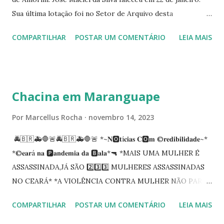
Sua última lotação foi no Setor de Arquivo desta
Procuradoria Regional do Trabalho. O servidor José
COMPARTILHAR
POSTAR UM COMENTÁRIO
LEIA MAIS
Siqueira Amorim faleceu em 28 de fevereiro e encerrou a
carreira na Secretaria da Coordenadoria de 2º Grau. Ao
tempo em que se solidariza com os familiares e amigos, a
PRT-7 reconhece a valorosa contribuição de ambos
Chacina em Maranguape
enquanto atuaram nesta instituição.
Por
Marcellus Rocha
novembro 14, 2023
🚔🇧🇷🚑🛑🚨🚔🇧🇷🚑🛑🚨 *~𝐍🅾️𝐭í𝐜𝐢𝐚𝐬 𝐂🅾️𝐦 ©️𝐫𝐞𝐝𝐢𝐛𝐢𝐥𝐢𝐝𝐚𝐝𝐞~*
*©️𝐞𝐚𝐫á 𝐧𝐚 🅿️𝐚𝐧𝐝𝐞𝐦𝐢𝐚 𝐝𝐚 🅱️𝐚𝐥𝐚*🔫 *MAIS UMA MULHER É
ASSASSINADA,JÁ SÃO 2️⃣3️⃣3️⃣ MULHERES ASSASSINADAS
NO CEARÁ* *A VIOLÊNCIA CONTRA MULHER NÃO PARA
NO CEARÁ* *MARANGUAPE/CHACINA* Segundo
COMPARTILHAR
POSTAR UM COMENTÁRIO
LEIA MAIS
informações quarto pessoas foram executadas no Distrito
de Amanari. Elemento pernicioso, do Fundoró, Amanari,