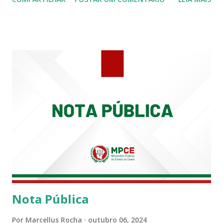
Siqueira Amorim faleceu em 28 de fevereiro e encerrou a
carreira na Secretaria da Coordenadoria de 2º Grau. Ao
tempo em que se solidariza com os familiares e amigos, a
PRT-7 reconhece a valorosa contribuição de ambos
enquanto atuaram nesta instituição.
Nota Pública
Por
Marcellus Rocha
outubro 06, 2024