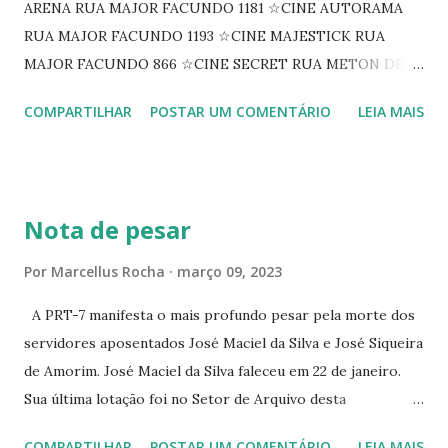
ARENA RUA MAJOR FACUNDO 1181 ☆CINE AUTORAMA
RUA MAJOR FACUNDO 1193 ☆CINE MAJESTICK RUA
MAJOR FACUNDO 866 ☆CINE SECRET RUA METON DE
ALENCAR 607 ☆CINE SEDUÇÃO RUA FLORIANO
COMPARTILHAR
POSTAR UM COMENTÁRIO
LEIA MAIS
PEIXOTO 1307 ☆CINE IRIS RUA FLORIANO PEIXOTO 1206
CONTINUAÇÃO ☆CINE ENCONTRO RUA BARÃO DO RIO
BRANCO 1697 ☆CINE HOUSE RUA MENTON DE ALENCAR
363 ☆CINE LOVE STAR RUA MAJOR FACUNDO 1322
Nota de pesar
☆CINE VIP CLUBE RUA 24 DE MAIO 825 ☆CINE ECLIPSE
RUA ASSUNÇÃO 387 ☆CINE ERÓTICO RUA ASSUNÇÃO
Por
Marcellus Rocha
março 09, 2023
344 ☆CINE EROS RUA ASSUNÇÃO 340
A PRT-7 manifesta o mais profundo pesar pela morte dos
servidores aposentados José Maciel da Silva e José Siqueira
de Amorim. José Maciel da Silva faleceu em 22 de janeiro.
Sua última lotação foi no Setor de Arquivo desta
Procuradoria Regional do Trabalho. O servidor José
COMPARTILHAR
POSTAR UM COMENTÁRIO
LEIA MAIS