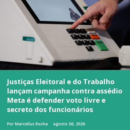
Justiças Eleitoral e do Trabalho
lançam campanha contra assédio
Meta é defender voto livre e
secreto dos funcionários
Por
Marcellus Rocha
agosto 06, 2026