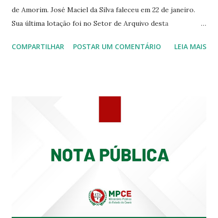
de Amorim. José Maciel da Silva faleceu em 22 de janeiro.
Sua última lotação foi no Setor de Arquivo desta
Procuradoria Regional do Trabalho. O servidor José
COMPARTILHAR
POSTAR UM COMENTÁRIO
LEIA MAIS
Siqueira Amorim faleceu em 28 de fevereiro e encerrou a
carreira na Secretaria da Coordenadoria de 2º Grau. Ao
tempo em que se solidariza com os familiares e amigos, a
PRT-7 reconhece a valorosa contribuição de ambos
enquanto atuaram nesta instituição.