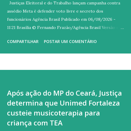
Justiças Eleitoral e do Trabalho lançam campanha contra
assédio Meta é defender voto livre e secreto dos
funcionários Agência Brasil Publicado em 06/08/2026 -
11:21 Brasília © Fernando Frazão/Agência Brasil Versão em
áudio O Tribunal Superior Eleitoral (TSE), o Tribunal
COMPARTILHAR
POSTAR UM COMENTÁRIO
Superior do Trabalho (TST) e o Ministério Público do
Trabalho (MPT) lançaram nesta quinta-feira (6) uma
mobilização nacional conjunta contra o assédio eleitoral de
patrões sobre os empregados. Com o slogan No meu voto
mando eu , a campanha Aliança pelo Voto Livre e Secreto é
voltada a prevenir e combater atos de empregadores,
Após ação do MP do Ceará, Justiça
superiores e colegas que busquem influenciar o voto livre e
determina que Unimed Fortaleza
secreto de funcionários. O assédio eleitoral ocorre quando
alguém utiliza sua posição de poder no ambiente de
custeie musicoterapia para
trabalho para influenciar, constranger ou pressionar
criança com TEA
trabalhadores a votar, deixar de votar ou apoiar