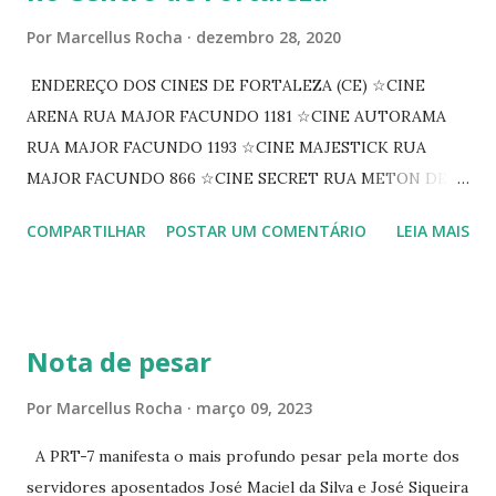
Por
Marcellus Rocha
dezembro 28, 2020
ENDEREÇO DOS CINES DE FORTALEZA (CE) ☆CINE
ARENA RUA MAJOR FACUNDO 1181 ☆CINE AUTORAMA
RUA MAJOR FACUNDO 1193 ☆CINE MAJESTICK RUA
MAJOR FACUNDO 866 ☆CINE SECRET RUA METON DE
ALENCAR 607 ☆CINE SEDUÇÃO RUA FLORIANO
COMPARTILHAR
POSTAR UM COMENTÁRIO
LEIA MAIS
PEIXOTO 1307 ☆CINE IRIS RUA FLORIANO PEIXOTO 1206
CONTINUAÇÃO ☆CINE ENCONTRO RUA BARÃO DO RIO
BRANCO 1697 ☆CINE HOUSE RUA MENTON DE ALENCAR
363 ☆CINE LOVE STAR RUA MAJOR FACUNDO 1322
Nota de pesar
☆CINE VIP CLUBE RUA 24 DE MAIO 825 ☆CINE ECLIPSE
RUA ASSUNÇÃO 387 ☆CINE ERÓTICO RUA ASSUNÇÃO
Por
Marcellus Rocha
março 09, 2023
344 ☆CINE EROS RUA ASSUNÇÃO 340
A PRT-7 manifesta o mais profundo pesar pela morte dos
servidores aposentados José Maciel da Silva e José Siqueira