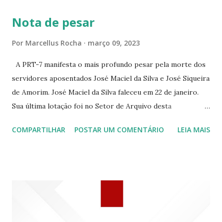
363 ☆CINE LOVE STAR RUA MAJOR FACUNDO 1322
Nota de pesar
☆CINE VIP CLUBE RUA 24 DE MAIO 825 ☆CINE ECLIPSE
RUA ASSUNÇÃO 387 ☆CINE ERÓTICO RUA ASSUNÇÃO
Por
Marcellus Rocha
março 09, 2023
344 ☆CINE EROS RUA ASSUNÇÃO 340
A PRT-7 manifesta o mais profundo pesar pela morte dos
servidores aposentados José Maciel da Silva e José Siqueira
de Amorim. José Maciel da Silva faleceu em 22 de janeiro.
Sua última lotação foi no Setor de Arquivo desta
Procuradoria Regional do Trabalho. O servidor José
COMPARTILHAR
POSTAR UM COMENTÁRIO
LEIA MAIS
Siqueira Amorim faleceu em 28 de fevereiro e encerrou a
carreira na Secretaria da Coordenadoria de 2º Grau. Ao
tempo em que se solidariza com os familiares e amigos, a
PRT-7 reconhece a valorosa contribuição de ambos
enquanto atuaram nesta instituição.