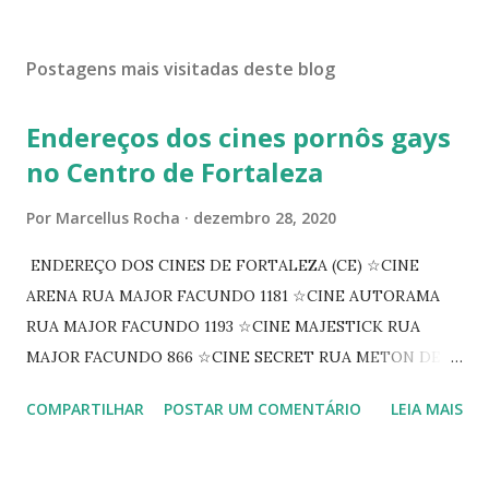
Postagens mais visitadas deste blog
Endereços dos cines pornôs gays
no Centro de Fortaleza
Por
Marcellus Rocha
dezembro 28, 2020
ENDEREÇO DOS CINES DE FORTALEZA (CE) ☆CINE
ARENA RUA MAJOR FACUNDO 1181 ☆CINE AUTORAMA
RUA MAJOR FACUNDO 1193 ☆CINE MAJESTICK RUA
MAJOR FACUNDO 866 ☆CINE SECRET RUA METON DE
ALENCAR 607 ☆CINE SEDUÇÃO RUA FLORIANO
COMPARTILHAR
POSTAR UM COMENTÁRIO
LEIA MAIS
PEIXOTO 1307 ☆CINE IRIS RUA FLORIANO PEIXOTO 1206
CONTINUAÇÃO ☆CINE ENCONTRO RUA BARÃO DO RIO
BRANCO 1697 ☆CINE HOUSE RUA MENTON DE ALENCAR