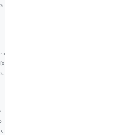
ra
e a
 [o
ma
e
o
o,