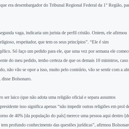
ue era desembargador do Tribunal Regional Federal da 1° Região, pa
egunda vaga, indicaria um jurista de perfil cristão. Ontem, ele afirmou
gioso, respeitador, que tem os seus princípios”. “Ele é sim
gélico. Só faço um pedido para ele, que uma vez por semana ele comec
nte do meu pedido, tenho certeza de que os demais 10 ministros, caso
 não vão se opor a isso, muito pelo contrário, vão se sentir com a al
, disse Bolsonaro.
o ser laico (que não adota uma religião oficial e separa assuntos
 presidente isso significa apenas “não impedir outras religiões em prol d
torno de 40% [da população do país] merece uma pessoa aqui dentro [d
le tem profundo conhecimento das questões jurídicas”, afirmou Bolsonar