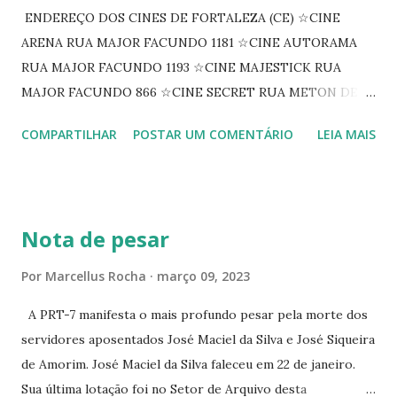
ENDEREÇO DOS CINES DE FORTALEZA (CE) ☆CINE
ARENA RUA MAJOR FACUNDO 1181 ☆CINE AUTORAMA
RUA MAJOR FACUNDO 1193 ☆CINE MAJESTICK RUA
MAJOR FACUNDO 866 ☆CINE SECRET RUA METON DE
ALENCAR 607 ☆CINE SEDUÇÃO RUA FLORIANO
COMPARTILHAR
POSTAR UM COMENTÁRIO
LEIA MAIS
PEIXOTO 1307 ☆CINE IRIS RUA FLORIANO PEIXOTO 1206
CONTINUAÇÃO ☆CINE ENCONTRO RUA BARÃO DO RIO
BRANCO 1697 ☆CINE HOUSE RUA MENTON DE ALENCAR
363 ☆CINE LOVE STAR RUA MAJOR FACUNDO 1322
Nota de pesar
☆CINE VIP CLUBE RUA 24 DE MAIO 825 ☆CINE ECLIPSE
RUA ASSUNÇÃO 387 ☆CINE ERÓTICO RUA ASSUNÇÃO
Por
Marcellus Rocha
março 09, 2023
344 ☆CINE EROS RUA ASSUNÇÃO 340
A PRT-7 manifesta o mais profundo pesar pela morte dos
servidores aposentados José Maciel da Silva e José Siqueira
de Amorim. José Maciel da Silva faleceu em 22 de janeiro.
Sua última lotação foi no Setor de Arquivo desta