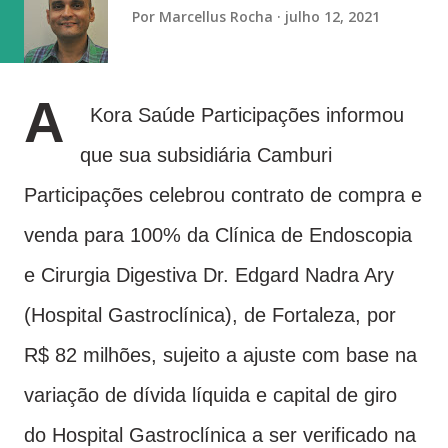
determinado candidato, partido ou posicionamento
Por
Marcellus Rocha
julho 12, 2021
político. “É a prática do empregador que gera esse
constrang...
A
Kora Saúde Participações informou
que sua subsidiária Camburi
Participações celebrou contrato de compra e
venda para 100% da Clínica de Endoscopia
e Cirurgia Digestiva Dr. Edgard Nadra Ary
(Hospital Gastroclínica), de Fortaleza, por
R$ 82 milhões, sujeito a ajuste com base na
variação de dívida líquida e capital de giro
do Hospital Gastroclínica a ser verificado na