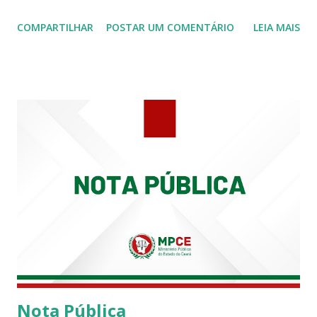
Procuradoria Regional do Trabalho. O servidor José
COMPARTILHAR
POSTAR UM COMENTÁRIO
LEIA MAIS
Siqueira Amorim faleceu em 28 de fevereiro e encerrou a
carreira na Secretaria da Coordenadoria de 2º Grau. Ao
tempo em que se solidariza com os familiares e amigos, a
PRT-7 reconhece a valorosa contribuição de ambos
enquanto atuaram nesta instituição.
Nota Pública