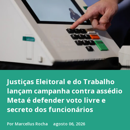
Justiças Eleitoral e do Trabalho
lançam campanha contra assédio
Meta é defender voto livre e
secreto dos funcionários
Por
Marcellus Rocha
agosto 06, 2026