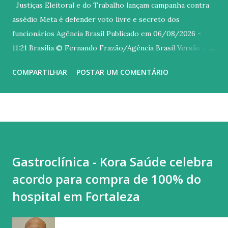
Justiças Eleitoral e do Trabalho lançam campanha contra
assédio Meta é defender voto livre e secreto dos
funcionários Agência Brasil Publicado em 06/08/2026 -
11:21 Brasília © Fernando Frazão/Agência Brasil Versão em
áudio O Tribunal Superior Eleitoral (TSE), o Tribunal
COMPARTILHAR
POSTAR UM COMENTÁRIO
Superior do Trabalho (TST) e o Ministério Público do
Trabalho (MPT) lançaram nesta quinta-feira (6) uma
mobilização nacional conjunta contra o assédio eleitoral de
patrões sobre os empregados. Com o slogan No meu voto
mando eu , a campanha Aliança pelo Voto Livre e Secreto é
voltada a prevenir e combater atos de empregadores,
Gastroclínica - Kora Saúde celebra
superiores e colegas que busquem influenciar o voto livre e
acordo para compra de 100% do
secreto de funcionários. O assédio eleitoral ocorre quando
alguém utiliza sua posição de poder no ambiente de
hospital em Fortaleza
trabalho para influenciar, constranger ou pressionar
trabalhadores a votar, deixar de votar ou apoiar