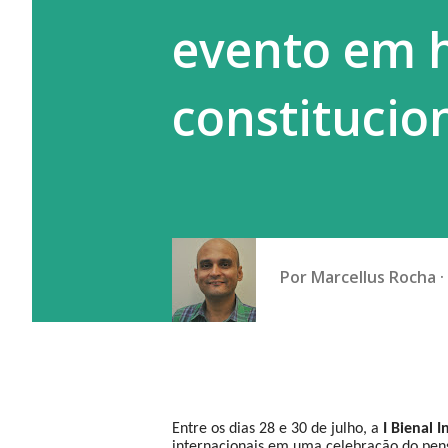
Funceme) e...
evento em
constitucio
Por
Marcellus Rocha
Entre os dias 28 e 30 de julho, a
I Bienal 
internacionais em uma celebração do pensa