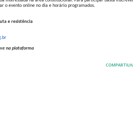
a interessada na área constitucional. Para participar basta inscreve
ar o evento online no dia e horário programados.
uta e resistência
g.br
ve na plataforma
COMPARTILH