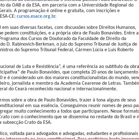
ato da OAB e da ESA, em parceria com a Universidade Regional do
Gerais. A programação é online e gratuita, com inscrições e
 ESA-CE:
cursos.esace.org.br
.
l em suas diversas facetas, com discussões sobre Direitos Humanos,
e pedem constituições, e a própria obra de Paulo Bonavides. Entre a
 Programa dos Cursos de Doutorado da Faculdade de Direito da
do D. Rabinovich-Berkman, o juiz do Supremo Tribunal de Justiça de
inistros do Supremo Tribunal Federal, Cármen Lúcia e Luís Roberto
ucional de Luta e Resistência”, é uma referência ao subtítulo da obr
ticipativa” de Paulo Bonavides, que completa 20 anos de lançamento
 e é considerado um dos maiores constitucionalistas do mundo, sen
asileiro, jornalista e membro da Academia Cearense de Letras. També
deral do Ceará reconhecido nacional e internacionalmente.
mos sobre a obra de Paulo Bonavides, trazer à tona alguns de seus
 Constitucional em sua essência. Conseguimos reunir nomes de peso pa
gregar muito conhecimento a todos que participarem. Nesse format
 Crato com o conhecimento que se dissemina no restante do Brasil e 
a subsecção Crato da ESA.
ico, voltada para advogados e advogadas, estudantes e profissionais