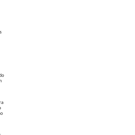
s
a
do
m
ra
o
no