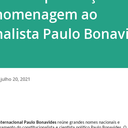
 homenagem ao
nalista Paulo Bonav
julho 20, 2021
Internacional Paulo Bonavides
reúne grandes nomes nacionais e
mento do constitucionalista e cientista político Paulo Bonavides. O