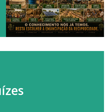
uízes
m