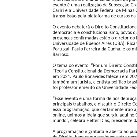
evento é uma realização da Subsecção Cr
Cariri e a Universidade Federal de Minas 
transmissão pela plataforma de cursos da
O evento debaterá o Direito Constituciona
democracia e constitucionalismo, povos qu
presenças confirmadas estão o diretor do
Universidade de Buenos Aires (UBA), Ricar
Portugal, Paulo Ferreira da Cunha, e os m
Barroso.
O tema do evento, “Por um Direito Constit
"Teoria Constitucional da Democracia Par
em 2021. Paulo Bonavides faleceu em 2020
também um jurista, cientista político br
foi professor emérito da Universidade Fe
“Esse evento é uma forma de nos debruçar
principais trabalhos, e discutir o Direito
essa programação, que certamente irão a
online, unimos a ideia que surgiu aqui no
mundo”, celebra Hélter Dias, presidente d
A programação é gratuita e aberta ao públ