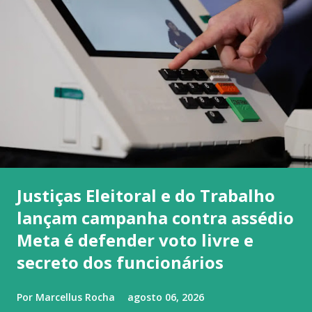
Justiças Eleitoral e do Trabalho
lançam campanha contra assédio
Meta é defender voto livre e
secreto dos funcionários
Por
Marcellus Rocha
agosto 06, 2026