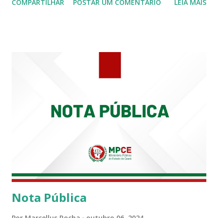
COMPARTILHAR
POSTAR UM COMENTÁRIO
LEIA MAIS
Siqueira Amorim faleceu em 28 de fevereiro e encerrou a
carreira na Secretaria da Coordenadoria de 2º Grau. Ao
tempo em que se solidariza com os familiares e amigos, a
PRT-7 reconhece a valorosa contribuição de ambos
enquanto atuaram nesta instituição.
Nota Pública
Por
Marcellus Rocha
outubro 06, 2024