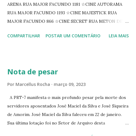
ARENA RUA MAJOR FACUNDO 1181 ☆CINE AUTORAMA
RUA MAJOR FACUNDO 1193 ☆CINE MAJESTICK RUA
MAJOR FACUNDO 866 ☆CINE SECRET RUA METON DE
ALENCAR 607 ☆CINE SEDUÇÃO RUA FLORIANO
COMPARTILHAR
POSTAR UM COMENTÁRIO
LEIA MAIS
PEIXOTO 1307 ☆CINE IRIS RUA FLORIANO PEIXOTO 1206
CONTINUAÇÃO ☆CINE ENCONTRO RUA BARÃO DO RIO
BRANCO 1697 ☆CINE HOUSE RUA MENTON DE ALENCAR
363 ☆CINE LOVE STAR RUA MAJOR FACUNDO 1322
Nota de pesar
☆CINE VIP CLUBE RUA 24 DE MAIO 825 ☆CINE ECLIPSE
RUA ASSUNÇÃO 387 ☆CINE ERÓTICO RUA ASSUNÇÃO
Por
Marcellus Rocha
março 09, 2023
344 ☆CINE EROS RUA ASSUNÇÃO 340
A PRT-7 manifesta o mais profundo pesar pela morte dos
servidores aposentados José Maciel da Silva e José Siqueira
de Amorim. José Maciel da Silva faleceu em 22 de janeiro.
Sua última lotação foi no Setor de Arquivo desta
Procuradoria Regional do Trabalho. O servidor José