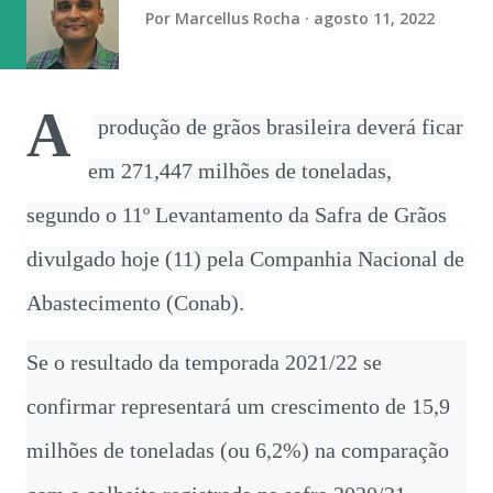
determinado candidato, partido ou posicionamento
Por
Marcellus Rocha
agosto 11, 2022
político. “É a prática do empregador que gera esse
constrang...
A
produção de grãos brasileira deverá ficar
em 271,447 milhões de toneladas,
segundo o 11º Levantamento da Safra de Grãos
divulgado hoje (11) pela Companhia Nacional de
Abastecimento (Conab).
Se o resultado da temporada 2021/22 se
confirmar representará um crescimento de 15,9
milhões de toneladas (ou 6,2%) na comparação