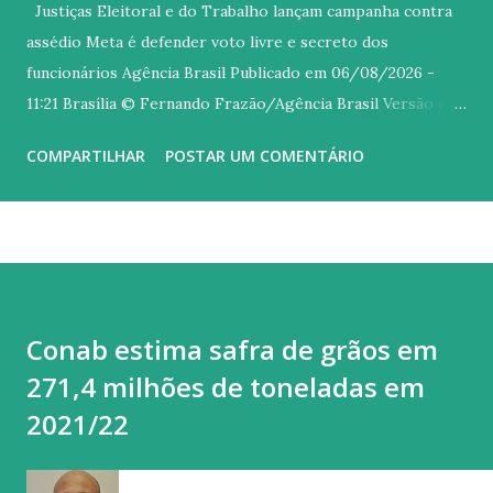
Justiças Eleitoral e do Trabalho lançam campanha contra
assédio Meta é defender voto livre e secreto dos
funcionários Agência Brasil Publicado em 06/08/2026 -
11:21 Brasília © Fernando Frazão/Agência Brasil Versão em
áudio O Tribunal Superior Eleitoral (TSE), o Tribunal
COMPARTILHAR
POSTAR UM COMENTÁRIO
Superior do Trabalho (TST) e o Ministério Público do
Trabalho (MPT) lançaram nesta quinta-feira (6) uma
mobilização nacional conjunta contra o assédio eleitoral de
patrões sobre os empregados. Com o slogan No meu voto
mando eu , a campanha Aliança pelo Voto Livre e Secreto é
voltada a prevenir e combater atos de empregadores,
Conab estima safra de grãos em
superiores e colegas que busquem influenciar o voto livre e
271,4 milhões de toneladas em
secreto de funcionários. O assédio eleitoral ocorre quando
alguém utiliza sua posição de poder no ambiente de
2021/22
trabalho para influenciar, constranger ou pressionar
trabalhadores a votar, deixar de votar ou apoiar