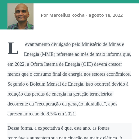
domingo (9) com exibição de alto nível de dificuldade na
trave. Cravou a nota mais alta (13.866) que lhe valeu o
Por
Marcellus Rocha
agosto 18, 2022
primeiro ouro do dia. A prata ficou com Gabri...
L
evantamento divulgado pelo Ministério de Minas e
Energia (MME) referente ao mês de maio informa que,
em 2022, a Oferta Interna de Energia (OIE) deverá crescer
menos que o consumo final de energia nos setores econômicos.
Segundo o Boletim Mensal de Energia, isso ocorrerá devido à
redução das perdas de energia na geração termelétrica,
decorrente da “recuperação da geração hidráulica”, após
apresentar recuo de 8,5% em 2021.
Dessa forma, a expectativa é que, este ano, as fontes
renováveis aumentem sua participação na matriz elétrica. A