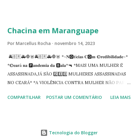
carreira na Secretaria da Coordenadoria de 2º Grau. Ao
tempo em que se solidariza com os familiares e amigos, a
PRT-7 reconhece a valorosa contribuição de ambos
Chacina em Maranguape
enquanto atuaram nesta instituição.
Por
Marcellus Rocha
novembro 14, 2023
🚔🇧🇷🚑🛑🚨🚔🇧🇷🚑🛑🚨 *~𝐍🅾️𝐭í𝐜𝐢𝐚𝐬 𝐂🅾️𝐦 ©️𝐫𝐞𝐝𝐢𝐛𝐢𝐥𝐢𝐝𝐚𝐝𝐞~*
*©️𝐞𝐚𝐫á 𝐧𝐚 🅿️𝐚𝐧𝐝𝐞𝐦𝐢𝐚 𝐝𝐚 🅱️𝐚𝐥𝐚*🔫 *MAIS UMA MULHER É
ASSASSINADA,JÁ SÃO 2️⃣3️⃣3️⃣ MULHERES ASSASSINADAS
NO CEARÁ* *A VIOLÊNCIA CONTRA MULHER NÃO PARA
NO CEARÁ* *MARANGUAPE/CHACINA* Segundo
COMPARTILHAR
POSTAR UM COMENTÁRIO
LEIA MAIS
informações quarto pessoas foram executadas no Distrito
de Amanari. Elemento pernicioso, do Fundoró, Amanari,
lesionado a bala, e depois de alguns minutos veio a óbito.
Segundo informes, os algozes são da GDE da Babilônia.
Tecnologia do Blogger
Tbm Amanari. Estavam em uma casa, onde foi invadida e