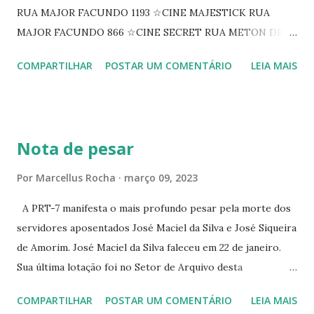
RUA MAJOR FACUNDO 1193 ☆CINE MAJESTICK RUA
MAJOR FACUNDO 866 ☆CINE SECRET RUA METON DE
ALENCAR 607 ☆CINE SEDUÇÃO RUA FLORIANO
COMPARTILHAR
POSTAR UM COMENTÁRIO
LEIA MAIS
PEIXOTO 1307 ☆CINE IRIS RUA FLORIANO PEIXOTO 1206
CONTINUAÇÃO ☆CINE ENCONTRO RUA BARÃO DO RIO
BRANCO 1697 ☆CINE HOUSE RUA MENTON DE ALENCAR
363 ☆CINE LOVE STAR RUA MAJOR FACUNDO 1322
Nota de pesar
☆CINE VIP CLUBE RUA 24 DE MAIO 825 ☆CINE ECLIPSE
RUA ASSUNÇÃO 387 ☆CINE ERÓTICO RUA ASSUNÇÃO
Por
Marcellus Rocha
março 09, 2023
344 ☆CINE EROS RUA ASSUNÇÃO 340
A PRT-7 manifesta o mais profundo pesar pela morte dos
servidores aposentados José Maciel da Silva e José Siqueira
de Amorim. José Maciel da Silva faleceu em 22 de janeiro.
Sua última lotação foi no Setor de Arquivo desta
Procuradoria Regional do Trabalho. O servidor José
COMPARTILHAR
POSTAR UM COMENTÁRIO
LEIA MAIS
Siqueira Amorim faleceu em 28 de fevereiro e encerrou a