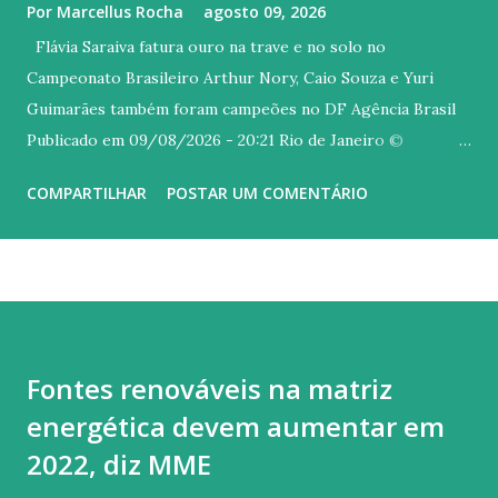
Por
Marcellus Rocha
agosto 09, 2026
Flávia Saraiva fatura ouro na trave e no solo no
Campeonato Brasileiro Arthur Nory, Caio Souza e Yuri
Guimarães também foram campeões no DF Agência Brasil
Publicado em 09/08/2026 - 20:21 Rio de Janeiro ©
Melogym/CBG/Direitos Reservados Versão em áudio A
COMPARTILHAR
POSTAR UM COMENTÁRIO
carioca Flávia Saraiva arrebatou o público do Ginásio Nilson
Nelson, em Brasília, neste domingo (9), último dia do
Campeonato Brasileiro de Ginástica Artística. A ginasta do
Flamengo foi campeã na trave e também no solo, com uma
coreografia irretocável, embalada ao som de um mix dos
sucessos "Asa Branca", de Luiz Gonzaga, e "Homem com H",
Fontes renováveis na matriz
de autoria Antônio Barros, mais conhecida na interpretada
energética devem aumentar em
por Ney Matogrosso. Quem também brilhou hoje no topo
do pódio foi Arthur Nory (barra fixa), Caio Souza (barras
2022, diz MME
paralelas) e Yuri Guimarães (salto). Flavinha começou o