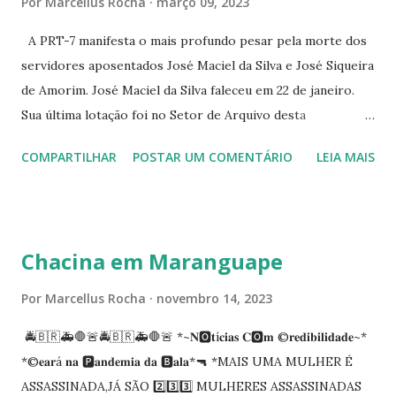
Por
Marcellus Rocha
março 09, 2023
344 ☆CINE EROS RUA ASSUNÇÃO 340
A PRT-7 manifesta o mais profundo pesar pela morte dos
servidores aposentados José Maciel da Silva e José Siqueira
de Amorim. José Maciel da Silva faleceu em 22 de janeiro.
Sua última lotação foi no Setor de Arquivo desta
Procuradoria Regional do Trabalho. O servidor José
COMPARTILHAR
POSTAR UM COMENTÁRIO
LEIA MAIS
Siqueira Amorim faleceu em 28 de fevereiro e encerrou a
carreira na Secretaria da Coordenadoria de 2º Grau. Ao
tempo em que se solidariza com os familiares e amigos, a
PRT-7 reconhece a valorosa contribuição de ambos
Chacina em Maranguape
enquanto atuaram nesta instituição.
Por
Marcellus Rocha
novembro 14, 2023
🚔🇧🇷🚑🛑🚨🚔🇧🇷🚑🛑🚨 *~𝐍🅾️𝐭í𝐜𝐢𝐚𝐬 𝐂🅾️𝐦 ©️𝐫𝐞𝐝𝐢𝐛𝐢𝐥𝐢𝐝𝐚𝐝𝐞~*
*©️𝐞𝐚𝐫á 𝐧𝐚 🅿️𝐚𝐧𝐝𝐞𝐦𝐢𝐚 𝐝𝐚 🅱️𝐚𝐥𝐚*🔫 *MAIS UMA MULHER É
ASSASSINADA,JÁ SÃO 2️⃣3️⃣3️⃣ MULHERES ASSASSINADAS