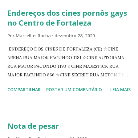
Endereços dos cines pornôs gays
no Centro de Fortaleza
Por
Marcellus Rocha
dezembro 28, 2020
ENDEREÇO DOS CINES DE FORTALEZA (CE) ☆CINE
ARENA RUA MAJOR FACUNDO 1181 ☆CINE AUTORAMA
RUA MAJOR FACUNDO 1193 ☆CINE MAJESTICK RUA
MAJOR FACUNDO 866 ☆CINE SECRET RUA METON DE
ALENCAR 607 ☆CINE SEDUÇÃO RUA FLORIANO
COMPARTILHAR
POSTAR UM COMENTÁRIO
LEIA MAIS
PEIXOTO 1307 ☆CINE IRIS RUA FLORIANO PEIXOTO 1206
CONTINUAÇÃO ☆CINE ENCONTRO RUA BARÃO DO RIO
BRANCO 1697 ☆CINE HOUSE RUA MENTON DE ALENCAR
363 ☆CINE LOVE STAR RUA MAJOR FACUNDO 1322
Nota de pesar
☆CINE VIP CLUBE RUA 24 DE MAIO 825 ☆CINE ECLIPSE
RUA ASSUNÇÃO 387 ☆CINE ERÓTICO RUA ASSUNÇÃO