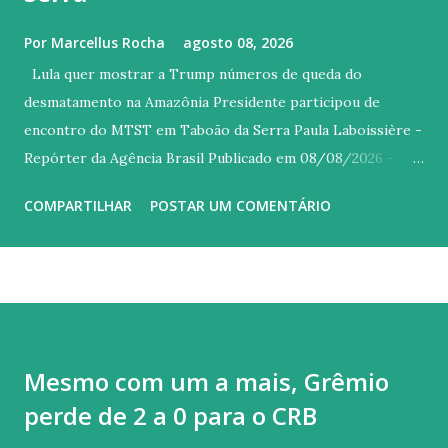
Por
Marcellus Rocha
agosto 08, 2026
Lula quer mostrar a Trump números de queda do
desmatamento na Amazônia Presidente participou de
encontro do MTST em Taboão da Serra Paula Laboissière -
Repórter da Agência Brasil Publicado em 08/08/2026 -
14:46 Brasília © REUTERS/Adriano Machado/Proibida
COMPARTILHAR
POSTAR UM COMENTÁRIO
reprodução Versão em áudio O presidente Luiz Inácio Lula
da Silva disse, neste sábado (8) em São Paulo, que vai enviar
ao presidente dos Estados Unidos (EUA), Donald Trump, os
dados mais recentes sobre a queda do desmatamento na
Amazônia. Durante encontro do Movimento dos
Trabalhadores Sem Teto (MTST) em Taboão da Serra, Lula
Mesmo com um a mais, Grêmio
lembrou que, entre os argumentos utilizados pelo governo
perde de 2 a 0 para o CRB
estadunidense para justificar o tarifaço, estava o
desmatamento ilegal. “Fiz questão de tirar fotografia dos