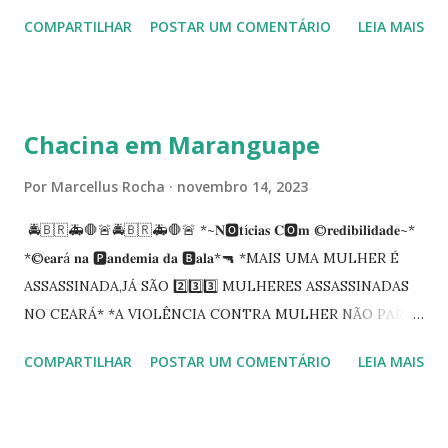
Procuradoria Regional do Trabalho. O servidor José
COMPARTILHAR
POSTAR UM COMENTÁRIO
LEIA MAIS
Siqueira Amorim faleceu em 28 de fevereiro e encerrou a
carreira na Secretaria da Coordenadoria de 2º Grau. Ao
tempo em que se solidariza com os familiares e amigos, a
PRT-7 reconhece a valorosa contribuição de ambos
Chacina em Maranguape
enquanto atuaram nesta instituição.
Por
Marcellus Rocha
novembro 14, 2023
🚔🇧🇷🚑🛑🚨🚔🇧🇷🚑🛑🚨 *~𝐍🅾️𝐭í𝐜𝐢𝐚𝐬 𝐂🅾️𝐦 ©️𝐫𝐞𝐝𝐢𝐛𝐢𝐥𝐢𝐝𝐚𝐝𝐞~*
*©️𝐞𝐚𝐫á 𝐧𝐚 🅿️𝐚𝐧𝐝𝐞𝐦𝐢𝐚 𝐝𝐚 🅱️𝐚𝐥𝐚*🔫 *MAIS UMA MULHER É
ASSASSINADA,JÁ SÃO 2️⃣3️⃣3️⃣ MULHERES ASSASSINADAS
NO CEARÁ* *A VIOLÊNCIA CONTRA MULHER NÃO PARA
NO CEARÁ* *MARANGUAPE/CHACINA* Segundo
COMPARTILHAR
POSTAR UM COMENTÁRIO
LEIA MAIS
informações quarto pessoas foram executadas no Distrito
de Amanari. Elemento pernicioso, do Fundoró, Amanari,
lesionado a bala, e depois de alguns minutos veio a óbito.