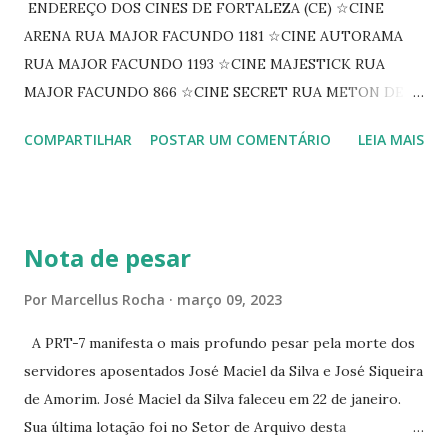
ENDEREÇO DOS CINES DE FORTALEZA (CE) ☆CINE
ARENA RUA MAJOR FACUNDO 1181 ☆CINE AUTORAMA
RUA MAJOR FACUNDO 1193 ☆CINE MAJESTICK RUA
MAJOR FACUNDO 866 ☆CINE SECRET RUA METON DE
ALENCAR 607 ☆CINE SEDUÇÃO RUA FLORIANO
COMPARTILHAR
POSTAR UM COMENTÁRIO
LEIA MAIS
PEIXOTO 1307 ☆CINE IRIS RUA FLORIANO PEIXOTO 1206
CONTINUAÇÃO ☆CINE ENCONTRO RUA BARÃO DO RIO
BRANCO 1697 ☆CINE HOUSE RUA MENTON DE ALENCAR
363 ☆CINE LOVE STAR RUA MAJOR FACUNDO 1322
Nota de pesar
☆CINE VIP CLUBE RUA 24 DE MAIO 825 ☆CINE ECLIPSE
RUA ASSUNÇÃO 387 ☆CINE ERÓTICO RUA ASSUNÇÃO
Por
Marcellus Rocha
março 09, 2023
344 ☆CINE EROS RUA ASSUNÇÃO 340
A PRT-7 manifesta o mais profundo pesar pela morte dos
servidores aposentados José Maciel da Silva e José Siqueira
de Amorim. José Maciel da Silva faleceu em 22 de janeiro.
Sua última lotação foi no Setor de Arquivo desta