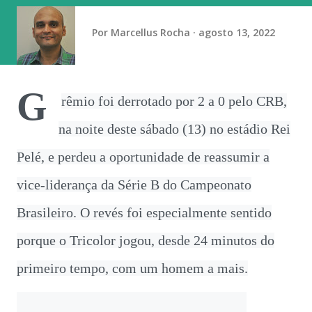
números porque, para os Estados Unidos, nesse novo
Por
Marcellus Rocha
agosto 13, 2022
tarifaço que fizeram para o Brasil, um dos motivos era que
a gente não cuidava do desmatamento. Quero preparar os
números e mandar para o meu amigo Trump. Pra ele saber
que quem o informou não ...
G
rêmio foi derrotado por 2 a 0 pelo CRB,
na noite deste sábado (13) no estádio Rei
Pelé, e perdeu a oportunidade de reassumir a
vice-liderança da Série B do Campeonato
Brasileiro. O revés foi especialmente sentido
porque o Tricolor jogou, desde 24 minutos do
primeiro tempo, com um homem a mais.