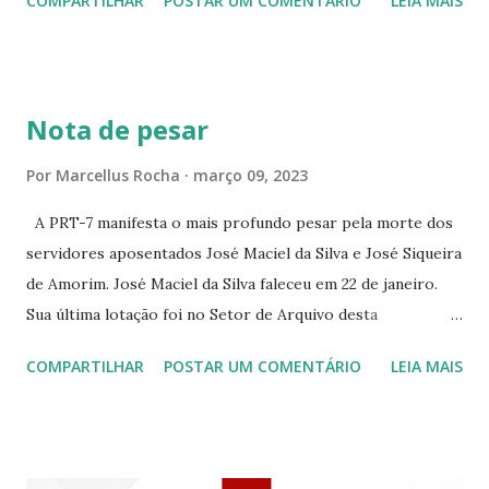
COMPARTILHAR
POSTAR UM COMENTÁRIO
LEIA MAIS
PEIXOTO 1307 ☆CINE IRIS RUA FLORIANO PEIXOTO 1206
CONTINUAÇÃO ☆CINE ENCONTRO RUA BARÃO DO RIO
BRANCO 1697 ☆CINE HOUSE RUA MENTON DE ALENCAR
363 ☆CINE LOVE STAR RUA MAJOR FACUNDO 1322
Nota de pesar
☆CINE VIP CLUBE RUA 24 DE MAIO 825 ☆CINE ECLIPSE
RUA ASSUNÇÃO 387 ☆CINE ERÓTICO RUA ASSUNÇÃO
Por
Marcellus Rocha
março 09, 2023
344 ☆CINE EROS RUA ASSUNÇÃO 340
A PRT-7 manifesta o mais profundo pesar pela morte dos
servidores aposentados José Maciel da Silva e José Siqueira
de Amorim. José Maciel da Silva faleceu em 22 de janeiro.
Sua última lotação foi no Setor de Arquivo desta
Procuradoria Regional do Trabalho. O servidor José
COMPARTILHAR
POSTAR UM COMENTÁRIO
LEIA MAIS
Siqueira Amorim faleceu em 28 de fevereiro e encerrou a
carreira na Secretaria da Coordenadoria de 2º Grau. Ao
tempo em que se solidariza com os familiares e amigos, a
PRT-7 reconhece a valorosa contribuição de ambos