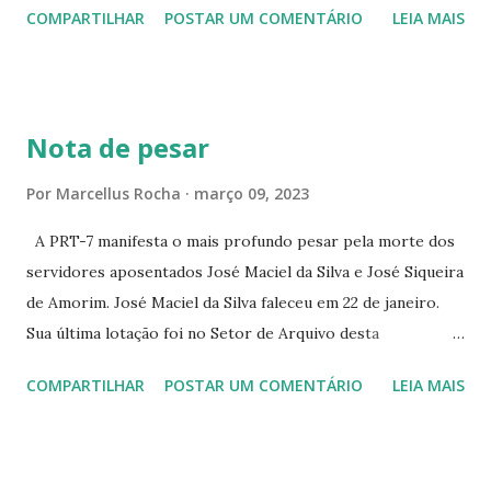
COMPARTILHAR
POSTAR UM COMENTÁRIO
LEIA MAIS
PEIXOTO 1307 ☆CINE IRIS RUA FLORIANO PEIXOTO 1206
CONTINUAÇÃO ☆CINE ENCONTRO RUA BARÃO DO RIO
BRANCO 1697 ☆CINE HOUSE RUA MENTON DE ALENCAR
363 ☆CINE LOVE STAR RUA MAJOR FACUNDO 1322
Nota de pesar
☆CINE VIP CLUBE RUA 24 DE MAIO 825 ☆CINE ECLIPSE
RUA ASSUNÇÃO 387 ☆CINE ERÓTICO RUA ASSUNÇÃO
Por
Marcellus Rocha
março 09, 2023
344 ☆CINE EROS RUA ASSUNÇÃO 340
A PRT-7 manifesta o mais profundo pesar pela morte dos
servidores aposentados José Maciel da Silva e José Siqueira
de Amorim. José Maciel da Silva faleceu em 22 de janeiro.
Sua última lotação foi no Setor de Arquivo desta
Procuradoria Regional do Trabalho. O servidor José
COMPARTILHAR
POSTAR UM COMENTÁRIO
LEIA MAIS
Siqueira Amorim faleceu em 28 de fevereiro e encerrou a
carreira na Secretaria da Coordenadoria de 2º Grau. Ao
tempo em que se solidariza com os familiares e amigos, a
PRT-7 reconhece a valorosa contribuição de ambos