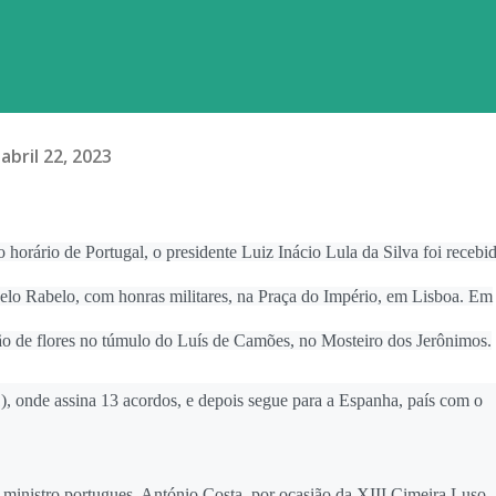
abril 22, 2023
 horário de Portugal, o presidente Luiz Inácio Lula da Silva foi recebi
celo Rabelo, com honras militares, na Praça do Império, em Lisboa. Em
ão de flores no túmulo do Luís de Camões, no Mosteiro dos Jerônimos.
1), onde assina 13 acordos, e depois segue para a Espanha, país com o
o-ministro portugues, António Costa, por ocasião da XIII Cimeira Luso-