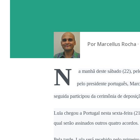
Por
Marcellus Rocha
N
a manhã deste sábado (22), pelo
pelo presidente português, Mar
seguida participou da cerimônia de deposiç
Lula chegou a Portugal nesta sexta-feira (2
qual serão assinados outros quatro acordos.
Pela tarde, Lula será recebido pelo primeir