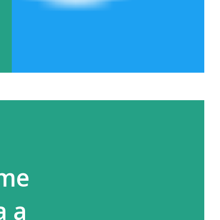
ime
a a