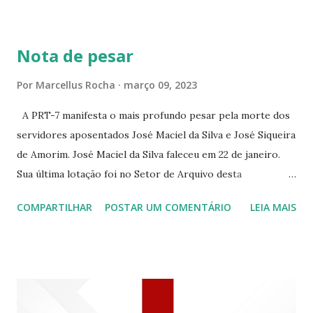
BRANCO 1697 ☆CINE HOUSE RUA MENTON DE ALENCAR
363 ☆CINE LOVE STAR RUA MAJOR FACUNDO 1322
Nota de pesar
☆CINE VIP CLUBE RUA 24 DE MAIO 825 ☆CINE ECLIPSE
RUA ASSUNÇÃO 387 ☆CINE ERÓTICO RUA ASSUNÇÃO
Por
Marcellus Rocha
março 09, 2023
344 ☆CINE EROS RUA ASSUNÇÃO 340
A PRT-7 manifesta o mais profundo pesar pela morte dos
servidores aposentados José Maciel da Silva e José Siqueira
de Amorim. José Maciel da Silva faleceu em 22 de janeiro.
Sua última lotação foi no Setor de Arquivo desta
Procuradoria Regional do Trabalho. O servidor José
COMPARTILHAR
POSTAR UM COMENTÁRIO
LEIA MAIS
Siqueira Amorim faleceu em 28 de fevereiro e encerrou a
carreira na Secretaria da Coordenadoria de 2º Grau. Ao
tempo em que se solidariza com os familiares e amigos, a
PRT-7 reconhece a valorosa contribuição de ambos
enquanto atuaram nesta instituição.