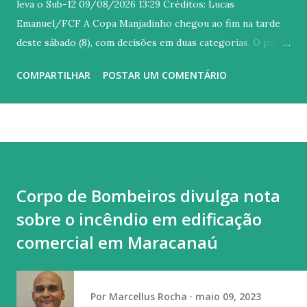
leva o Sub-12 09/08/2026 13:29 Créditos: Lucas
Emanuel/FCF A Copa Manjadinho chegou ao fim na tarde
deste sábado (8), com decisões em duas categorias. O palco
escolhido para os confrontos foi o Estádio Presidente
COMPARTILHAR
POSTAR UM COMENTÁRIO
Vargas, que recebeu os duelos entre Ceará e Fortaleza. O
primeiro confronto foi pela categoria Sub-14. De um lado,
o Ceará buscava conquistar sua primeira taça na categoria;
do outro, o Fortaleza tentava levantar o troféu pela quarta
vez. Depois de um primeiro tempo bastante disputado, o
Fortaleza abriu o placar no início da etapa complementar.
Corpo de Bombeiros divulga nota
Aos 25 minutos, Carlos Eduardo, de pênalti, deixou tudo
sobre o incêndio em edificação
igual no marcador, levando a decisão do título para as
penalidades. Na marca da cal, o Vovô venceu por 4 a 3 e
comercial em Maracanaú
ficou com a taça. A campanha alvinegra contou com seis
vitórias e um empate em sete duelos disputados. O Ceará
também terminou com o melhor ataque e a melhor defesa
Por
Marcellus Rocha
maio 09, 2023