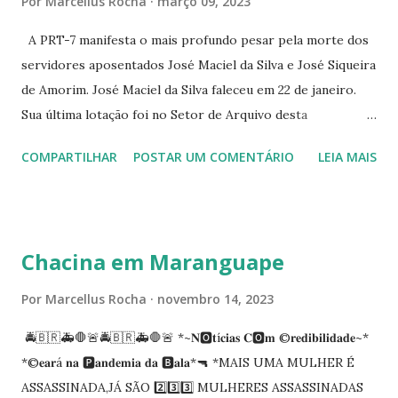
Por
Marcellus Rocha
março 09, 2023
344 ☆CINE EROS RUA ASSUNÇÃO 340
A PRT-7 manifesta o mais profundo pesar pela morte dos
servidores aposentados José Maciel da Silva e José Siqueira
de Amorim. José Maciel da Silva faleceu em 22 de janeiro.
Sua última lotação foi no Setor de Arquivo desta
Procuradoria Regional do Trabalho. O servidor José
COMPARTILHAR
POSTAR UM COMENTÁRIO
LEIA MAIS
Siqueira Amorim faleceu em 28 de fevereiro e encerrou a
carreira na Secretaria da Coordenadoria de 2º Grau. Ao
tempo em que se solidariza com os familiares e amigos, a
PRT-7 reconhece a valorosa contribuição de ambos
Chacina em Maranguape
enquanto atuaram nesta instituição.
Por
Marcellus Rocha
novembro 14, 2023
🚔🇧🇷🚑🛑🚨🚔🇧🇷🚑🛑🚨 *~𝐍🅾️𝐭í𝐜𝐢𝐚𝐬 𝐂🅾️𝐦 ©️𝐫𝐞𝐝𝐢𝐛𝐢𝐥𝐢𝐝𝐚𝐝𝐞~*
*©️𝐞𝐚𝐫á 𝐧𝐚 🅿️𝐚𝐧𝐝𝐞𝐦𝐢𝐚 𝐝𝐚 🅱️𝐚𝐥𝐚*🔫 *MAIS UMA MULHER É
ASSASSINADA,JÁ SÃO 2️⃣3️⃣3️⃣ MULHERES ASSASSINADAS