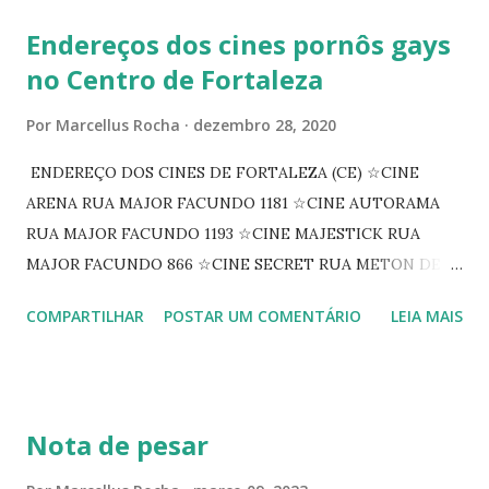
Endereços dos cines pornôs gays
no Centro de Fortaleza
Por
Marcellus Rocha
dezembro 28, 2020
ENDEREÇO DOS CINES DE FORTALEZA (CE) ☆CINE
ARENA RUA MAJOR FACUNDO 1181 ☆CINE AUTORAMA
RUA MAJOR FACUNDO 1193 ☆CINE MAJESTICK RUA
MAJOR FACUNDO 866 ☆CINE SECRET RUA METON DE
ALENCAR 607 ☆CINE SEDUÇÃO RUA FLORIANO
COMPARTILHAR
POSTAR UM COMENTÁRIO
LEIA MAIS
PEIXOTO 1307 ☆CINE IRIS RUA FLORIANO PEIXOTO 1206
CONTINUAÇÃO ☆CINE ENCONTRO RUA BARÃO DO RIO
BRANCO 1697 ☆CINE HOUSE RUA MENTON DE ALENCAR
363 ☆CINE LOVE STAR RUA MAJOR FACUNDO 1322
Nota de pesar
☆CINE VIP CLUBE RUA 24 DE MAIO 825 ☆CINE ECLIPSE
RUA ASSUNÇÃO 387 ☆CINE ERÓTICO RUA ASSUNÇÃO