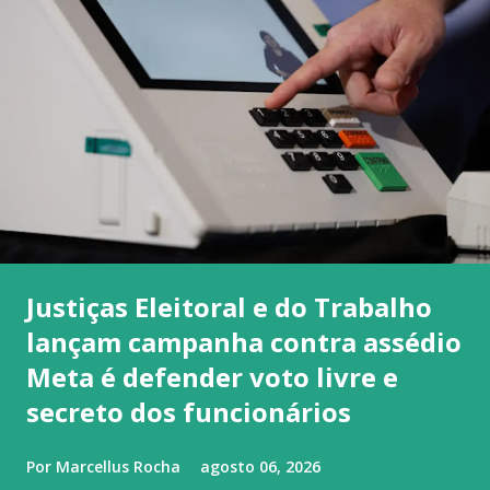
Justiças Eleitoral e do Trabalho
lançam campanha contra assédio
Meta é defender voto livre e
secreto dos funcionários
Por
Marcellus Rocha
agosto 06, 2026