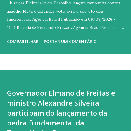
Justiças Eleitoral e do Trabalho lançam campanha contra
assédio Meta é defender voto livre e secreto dos
funcionários Agência Brasil Publicado em 06/08/2026 -
11:21 Brasília © Fernando Frazão/Agência Brasil Versão em
áudio O Tribunal Superior Eleitoral (TSE), o Tribunal
COMPARTILHAR
POSTAR UM COMENTÁRIO
Superior do Trabalho (TST) e o Ministério Público do
Trabalho (MPT) lançaram nesta quinta-feira (6) uma
mobilização nacional conjunta contra o assédio eleitoral de
patrões sobre os empregados. Com o slogan No meu voto
mando eu , a campanha Aliança pelo Voto Livre e Secreto é
voltada a prevenir e combater atos de empregadores,
Governador Elmano de Freitas e
superiores e colegas que busquem influenciar o voto livre e
ministro Alexandre Silveira
secreto de funcionários. O assédio eleitoral ocorre quando
alguém utiliza sua posição de poder no ambiente de
participam do lançamento da
trabalho para influenciar, constranger ou pressionar
pedra fundamental da
trabalhadores a votar, deixar de votar ou apoiar