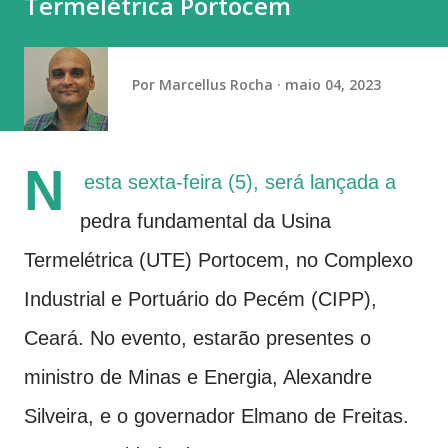
Termelétrica Portocem
determinado candidato, partido ou posicionamento
político. “É a prática do empregador que gera esse
constrang...
Por
Marcellus Rocha
maio 04, 2023
N
esta sexta-feira (5), será lançada a
pedra fundamental da Usina
Termelétrica (UTE) Portocem, no Complexo
Industrial e Portuário do Pecém (CIPP),
Ceará. No evento, estarão presentes o
ministro de Minas e Energia, Alexandre
Silveira, e o governador Elmano de Freitas.