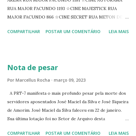
RUA MAJOR FACUNDO 1193 ☆CINE MAJESTICK RUA
MAJOR FACUNDO 866 ☆CINE SECRET RUA METON DE
ALENCAR 607 ☆CINE SEDUÇÃO RUA FLORIANO
COMPARTILHAR
POSTAR UM COMENTÁRIO
LEIA MAIS
PEIXOTO 1307 ☆CINE IRIS RUA FLORIANO PEIXOTO 1206
CONTINUAÇÃO ☆CINE ENCONTRO RUA BARÃO DO RIO
BRANCO 1697 ☆CINE HOUSE RUA MENTON DE ALENCAR
363 ☆CINE LOVE STAR RUA MAJOR FACUNDO 1322
Nota de pesar
☆CINE VIP CLUBE RUA 24 DE MAIO 825 ☆CINE ECLIPSE
RUA ASSUNÇÃO 387 ☆CINE ERÓTICO RUA ASSUNÇÃO
Por
Marcellus Rocha
março 09, 2023
344 ☆CINE EROS RUA ASSUNÇÃO 340
A PRT-7 manifesta o mais profundo pesar pela morte dos
servidores aposentados José Maciel da Silva e José Siqueira
de Amorim. José Maciel da Silva faleceu em 22 de janeiro.
Sua última lotação foi no Setor de Arquivo desta
Procuradoria Regional do Trabalho. O servidor José
COMPARTILHAR
POSTAR UM COMENTÁRIO
LEIA MAIS
Siqueira Amorim faleceu em 28 de fevereiro e encerrou a