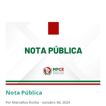
carreira na Secretaria da Coordenadoria de 2º Grau. Ao
tempo em que se solidariza com os familiares e amigos, a
PRT-7 reconhece a valorosa contribuição de ambos
enquanto atuaram nesta instituição.
Nota Pública
Por
Marcellus Rocha
outubro 06, 2024