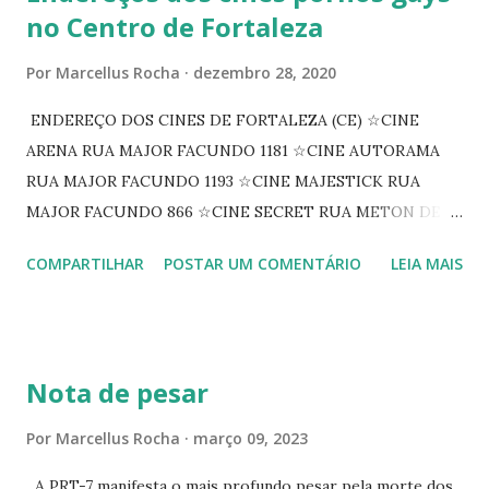
no Centro de Fortaleza
Por
Marcellus Rocha
dezembro 28, 2020
ENDEREÇO DOS CINES DE FORTALEZA (CE) ☆CINE
ARENA RUA MAJOR FACUNDO 1181 ☆CINE AUTORAMA
RUA MAJOR FACUNDO 1193 ☆CINE MAJESTICK RUA
MAJOR FACUNDO 866 ☆CINE SECRET RUA METON DE
ALENCAR 607 ☆CINE SEDUÇÃO RUA FLORIANO
COMPARTILHAR
POSTAR UM COMENTÁRIO
LEIA MAIS
PEIXOTO 1307 ☆CINE IRIS RUA FLORIANO PEIXOTO 1206
CONTINUAÇÃO ☆CINE ENCONTRO RUA BARÃO DO RIO
BRANCO 1697 ☆CINE HOUSE RUA MENTON DE ALENCAR
363 ☆CINE LOVE STAR RUA MAJOR FACUNDO 1322
Nota de pesar
☆CINE VIP CLUBE RUA 24 DE MAIO 825 ☆CINE ECLIPSE
RUA ASSUNÇÃO 387 ☆CINE ERÓTICO RUA ASSUNÇÃO
Por
Marcellus Rocha
março 09, 2023
344 ☆CINE EROS RUA ASSUNÇÃO 340
A PRT-7 manifesta o mais profundo pesar pela morte dos