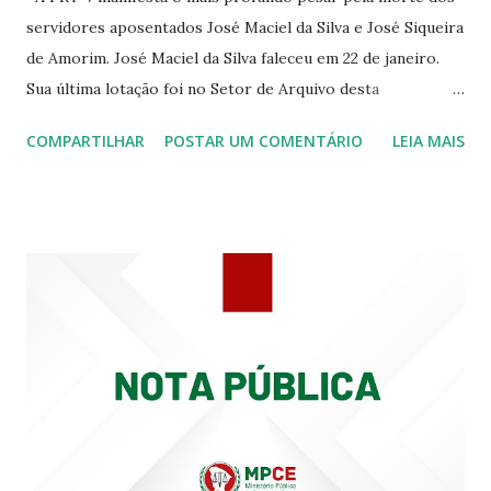
servidores aposentados José Maciel da Silva e José Siqueira
de Amorim. José Maciel da Silva faleceu em 22 de janeiro.
Sua última lotação foi no Setor de Arquivo desta
Procuradoria Regional do Trabalho. O servidor José
COMPARTILHAR
POSTAR UM COMENTÁRIO
LEIA MAIS
Siqueira Amorim faleceu em 28 de fevereiro e encerrou a
carreira na Secretaria da Coordenadoria de 2º Grau. Ao
tempo em que se solidariza com os familiares e amigos, a
PRT-7 reconhece a valorosa contribuição de ambos
enquanto atuaram nesta instituição.