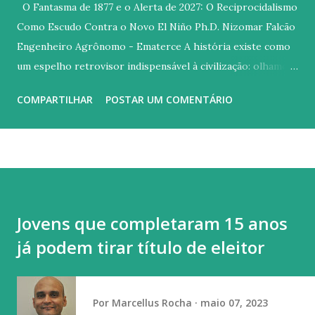
O Fantasma de 1877 e o Alerta de 2027: O Reciprocidalismo
Como Escudo Contra o Novo El Niño Ph.D. Nizomar Falcão
Engenheiro Agrônomo - Ematerce A história existe como
um espelho retrovisor indispensável à civilização: olhamos
para o passado para não colidirmos com os mesmos erros
COMPARTILHAR
POSTAR UM COMENTÁRIO
no futuro. Contudo, diante das previsões meteorológicas
que apontam para a possibilidade de um fenômeno El Niño
de proporções excepcionais entre 2026 e 2027, o espelho
reflete uma imagem incômoda. Parece que, no tocante às
políticas públicas para o Semiárido brasileiro, o Estado
pouco aprendeu com a tragédia da Grande Seca de 1877, que
Jovens que completaram 15 anos
dizimou centenas de milhares de nordestinos sob a égide
já podem tirar título de eleitor
da negligência e do improviso. Quase 150 anos separam o
flagelo imperial do nosso atual cenário. A diferença
fundamental é que, hoje, a ignorância deixou de ser um álibi.
Por
Marcellus Rocha
maio 07, 2023
Se no século XIX o clima era um mistério insondável, no