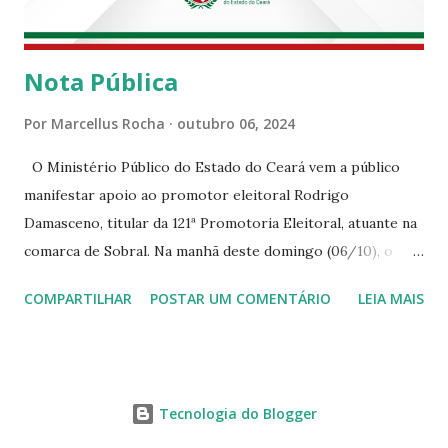
Nota Pública
Por
Marcellus Rocha
outubro 06, 2024
O Ministério Público do Estado do Ceará vem a público
manifestar apoio ao promotor eleitoral Rodrigo
Damasceno, titular da 121ª Promotoria Eleitoral, atuante na
comarca de Sobral. Na manhã deste domingo (06/10), o
senhor Moses Rodrigues, que é deputado federal e
COMPARTILHAR
POSTAR UM COMENTÁRIO
LEIA MAIS
integrava um grupo de apoiadores de um candidato a
prefeito, ignorou as orientações dos Promotores
Eleitorais em Sobral e atuou em contrariedade às normas
eleitorais, mesmo sendo advertido da irregularidade de sua
Tecnologia do Blogger
conduta. Além disso, o referido deputado desrespeitou um
membro do Ministério Público no desempenho legítimo de