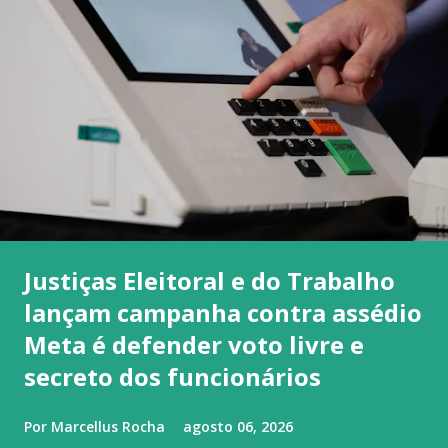
Justiças Eleitoral e do Trabalho
lançam campanha contra assédio
Meta é defender voto livre e
secreto dos funcionários
Por
Marcellus Rocha
agosto 06, 2026