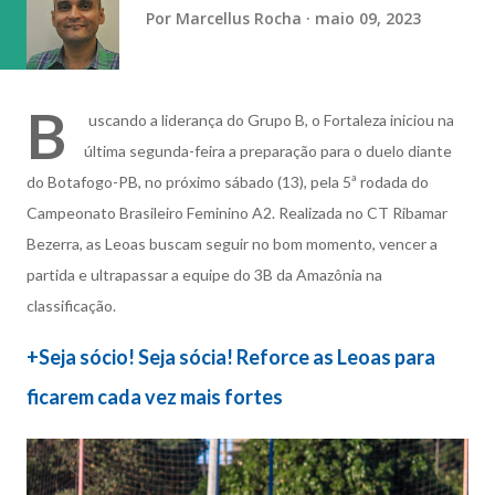
determinado candidato, partido ou posicionamento
Por
Marcellus Rocha
maio 09, 2023
político. “É a prática do empregador que gera esse
constrang...
B
uscando a liderança do Grupo B, o Fortaleza iniciou na
última segunda-feira a preparação para o duelo diante
do Botafogo-PB, no próximo sábado (13), pela 5ª rodada do
Campeonato Brasileiro Feminino A2. Realizada no CT Ribamar
Bezerra, as Leoas buscam seguir no bom momento, vencer a
partida e ultrapassar a equipe do 3B da Amazônia na
classificação.
+Seja sócio! Seja sócia! Reforce as Leoas para
ficarem cada vez mais fortes