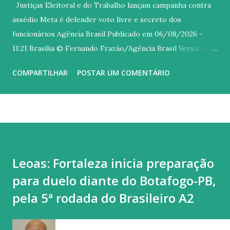
Justiças Eleitoral e do Trabalho lançam campanha contra
assédio Meta é defender voto livre e secreto dos
funcionários Agência Brasil Publicado em 06/08/2026 -
11:21 Brasília © Fernando Frazão/Agência Brasil Versão em
áudio O Tribunal Superior Eleitoral (TSE), o Tribunal
COMPARTILHAR
POSTAR UM COMENTÁRIO
Superior do Trabalho (TST) e o Ministério Público do
Trabalho (MPT) lançaram nesta quinta-feira (6) uma
mobilização nacional conjunta contra o assédio eleitoral de
patrões sobre os empregados. Com o slogan No meu voto
mando eu , a campanha Aliança pelo Voto Livre e Secreto é
voltada a prevenir e combater atos de empregadores,
Leoas: Fortaleza inicia preparação
superiores e colegas que busquem influenciar o voto livre e
para duelo diante do Botafogo-PB,
secreto de funcionários. O assédio eleitoral ocorre quando
alguém utiliza sua posição de poder no ambiente de
pela 5ª rodada do Brasileiro A2
trabalho para influenciar, constranger ou pressionar
trabalhadores a votar, deixar de votar ou apoiar