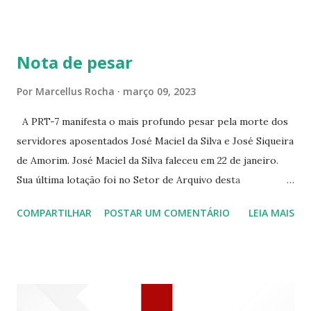
CONTINUAÇÃO ☆CINE ENCONTRO RUA BARÃO DO RIO
BRANCO 1697 ☆CINE HOUSE RUA MENTON DE ALENCAR
363 ☆CINE LOVE STAR RUA MAJOR FACUNDO 1322
Nota de pesar
☆CINE VIP CLUBE RUA 24 DE MAIO 825 ☆CINE ECLIPSE
RUA ASSUNÇÃO 387 ☆CINE ERÓTICO RUA ASSUNÇÃO
Por
Marcellus Rocha
março 09, 2023
344 ☆CINE EROS RUA ASSUNÇÃO 340
A PRT-7 manifesta o mais profundo pesar pela morte dos
servidores aposentados José Maciel da Silva e José Siqueira
de Amorim. José Maciel da Silva faleceu em 22 de janeiro.
Sua última lotação foi no Setor de Arquivo desta
Procuradoria Regional do Trabalho. O servidor José
COMPARTILHAR
POSTAR UM COMENTÁRIO
LEIA MAIS
Siqueira Amorim faleceu em 28 de fevereiro e encerrou a
carreira na Secretaria da Coordenadoria de 2º Grau. Ao
tempo em que se solidariza com os familiares e amigos, a
PRT-7 reconhece a valorosa contribuição de ambos
enquanto atuaram nesta instituição.