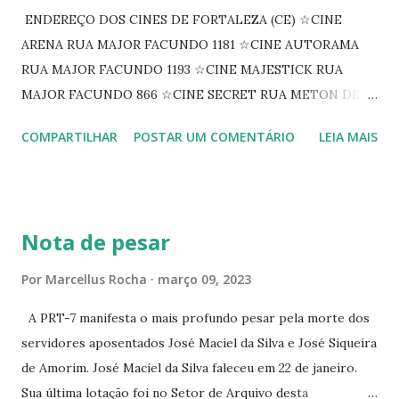
ENDEREÇO DOS CINES DE FORTALEZA (CE) ☆CINE
ARENA RUA MAJOR FACUNDO 1181 ☆CINE AUTORAMA
RUA MAJOR FACUNDO 1193 ☆CINE MAJESTICK RUA
MAJOR FACUNDO 866 ☆CINE SECRET RUA METON DE
ALENCAR 607 ☆CINE SEDUÇÃO RUA FLORIANO
COMPARTILHAR
POSTAR UM COMENTÁRIO
LEIA MAIS
PEIXOTO 1307 ☆CINE IRIS RUA FLORIANO PEIXOTO 1206
CONTINUAÇÃO ☆CINE ENCONTRO RUA BARÃO DO RIO
BRANCO 1697 ☆CINE HOUSE RUA MENTON DE ALENCAR
363 ☆CINE LOVE STAR RUA MAJOR FACUNDO 1322
Nota de pesar
☆CINE VIP CLUBE RUA 24 DE MAIO 825 ☆CINE ECLIPSE
RUA ASSUNÇÃO 387 ☆CINE ERÓTICO RUA ASSUNÇÃO
Por
Marcellus Rocha
março 09, 2023
344 ☆CINE EROS RUA ASSUNÇÃO 340
A PRT-7 manifesta o mais profundo pesar pela morte dos
servidores aposentados José Maciel da Silva e José Siqueira
de Amorim. José Maciel da Silva faleceu em 22 de janeiro.
Sua última lotação foi no Setor de Arquivo desta