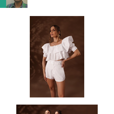
(obteve 51 class...