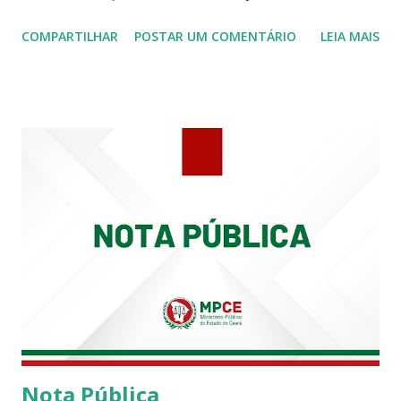
Procuradoria Regional do Trabalho. O servidor José
COMPARTILHAR
POSTAR UM COMENTÁRIO
LEIA MAIS
Siqueira Amorim faleceu em 28 de fevereiro e encerrou a
carreira na Secretaria da Coordenadoria de 2º Grau. Ao
tempo em que se solidariza com os familiares e amigos, a
PRT-7 reconhece a valorosa contribuição de ambos
enquanto atuaram nesta instituição.
Nota Pública