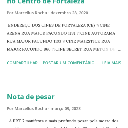
no Centro de Fortaleza
Por
Marcellus Rocha
dezembro 28, 2020
ENDEREÇO DOS CINES DE FORTALEZA (CE) ☆CINE
ARENA RUA MAJOR FACUNDO 1181 ☆CINE AUTORAMA
RUA MAJOR FACUNDO 1193 ☆CINE MAJESTICK RUA
MAJOR FACUNDO 866 ☆CINE SECRET RUA METON DE
ALENCAR 607 ☆CINE SEDUÇÃO RUA FLORIANO
COMPARTILHAR
POSTAR UM COMENTÁRIO
LEIA MAIS
PEIXOTO 1307 ☆CINE IRIS RUA FLORIANO PEIXOTO 1206
CONTINUAÇÃO ☆CINE ENCONTRO RUA BARÃO DO RIO
BRANCO 1697 ☆CINE HOUSE RUA MENTON DE ALENCAR
363 ☆CINE LOVE STAR RUA MAJOR FACUNDO 1322
Nota de pesar
☆CINE VIP CLUBE RUA 24 DE MAIO 825 ☆CINE ECLIPSE
RUA ASSUNÇÃO 387 ☆CINE ERÓTICO RUA ASSUNÇÃO
Por
Marcellus Rocha
março 09, 2023
344 ☆CINE EROS RUA ASSUNÇÃO 340
A PRT-7 manifesta o mais profundo pesar pela morte dos