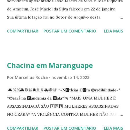
servidores aposentados José Maciel da Silva e José Siqueira
de Amorim. José Maciel da Silva faleceu em 22 de janeiro.
Sua última lotação foi no Setor de Arquivo desta
Procuradoria Regional do Trabalho. O servidor José
COMPARTILHAR
POSTAR UM COMENTÁRIO
LEIA MAIS
Siqueira Amorim faleceu em 28 de fevereiro e encerrou a
carreira na Secretaria da Coordenadoria de 2º Grau. Ao
tempo em que se solidariza com os familiares e amigos, a
PRT-7 reconhece a valorosa contribuição de ambos
Chacina em Maranguape
enquanto atuaram nesta instituição.
Por
Marcellus Rocha
novembro 14, 2023
🚔🇧🇷🚑🛑🚨🚔🇧🇷🚑🛑🚨 *~𝐍🅾️𝐭í𝐜𝐢𝐚𝐬 𝐂🅾️𝐦 ©️𝐫𝐞𝐝𝐢𝐛𝐢𝐥𝐢𝐝𝐚𝐝𝐞~*
*©️𝐞𝐚𝐫á 𝐧𝐚 🅿️𝐚𝐧𝐝𝐞𝐦𝐢𝐚 𝐝𝐚 🅱️𝐚𝐥𝐚*🔫 *MAIS UMA MULHER É
ASSASSINADA,JÁ SÃO 2️⃣3️⃣3️⃣ MULHERES ASSASSINADAS
NO CEARÁ* *A VIOLÊNCIA CONTRA MULHER NÃO PARA
NO CEARÁ* *MARANGUAPE/CHACINA* Segundo
COMPARTILHAR
POSTAR UM COMENTÁRIO
LEIA MAIS