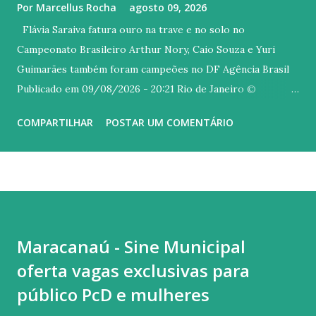
Por
Marcellus Rocha
agosto 09, 2026
Flávia Saraiva fatura ouro na trave e no solo no
Campeonato Brasileiro Arthur Nory, Caio Souza e Yuri
Guimarães também foram campeões no DF Agência Brasil
Publicado em 09/08/2026 - 20:21 Rio de Janeiro ©
Melogym/CBG/Direitos Reservados Versão em áudio A
COMPARTILHAR
POSTAR UM COMENTÁRIO
carioca Flávia Saraiva arrebatou o público do Ginásio Nilson
Nelson, em Brasília, neste domingo (9), último dia do
Campeonato Brasileiro de Ginástica Artística. A ginasta do
Flamengo foi campeã na trave e também no solo, com uma
coreografia irretocável, embalada ao som de um mix dos
sucessos "Asa Branca", de Luiz Gonzaga, e "Homem com H",
Maracanaú - Sine Municipal
de autoria Antônio Barros, mais conhecida na interpretada
oferta vagas exclusivas para
por Ney Matogrosso. Quem também brilhou hoje no topo
do pódio foi Arthur Nory (barra fixa), Caio Souza (barras
público PcD e mulheres
paralelas) e Yuri Guimarães (salto). Flavinha começou o