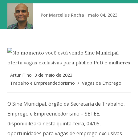
domingo (9) com exibição de alto nível de dificuldade na
trave. Cravou a nota mais alta (13.866) que lhe valeu o
Por
Marcellus Rocha
maio 04, 2023
primeiro ouro do dia. A prata ficou com Gabri...
Artur Filho
3 de maio de 2023
Trabalho e Empreendedorismo
/
Vagas de Emprego
O Sine Municipal, órgão da Secretaria de Trabalho,
Emprego e Empreendedorismo – SETEE,
disponibilizará nesta quinta-feira, 04/05,
oportunidades para vagas de emprego exclusivas