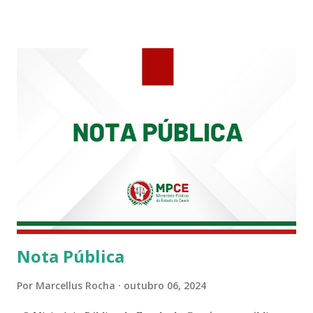
carreira na Secretaria da Coordenadoria de 2º Grau. Ao
tempo em que se solidariza com os familiares e amigos, a
PRT-7 reconhece a valorosa contribuição de ambos
enquanto atuaram nesta instituição.
Nota Pública
Por
Marcellus Rocha
outubro 06, 2024