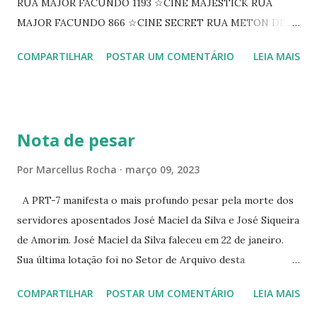
RUA MAJOR FACUNDO 1193 ☆CINE MAJESTICK RUA
MAJOR FACUNDO 866 ☆CINE SECRET RUA METON DE
ALENCAR 607 ☆CINE SEDUÇÃO RUA FLORIANO
COMPARTILHAR
POSTAR UM COMENTÁRIO
LEIA MAIS
PEIXOTO 1307 ☆CINE IRIS RUA FLORIANO PEIXOTO 1206
CONTINUAÇÃO ☆CINE ENCONTRO RUA BARÃO DO RIO
BRANCO 1697 ☆CINE HOUSE RUA MENTON DE ALENCAR
363 ☆CINE LOVE STAR RUA MAJOR FACUNDO 1322
Nota de pesar
☆CINE VIP CLUBE RUA 24 DE MAIO 825 ☆CINE ECLIPSE
RUA ASSUNÇÃO 387 ☆CINE ERÓTICO RUA ASSUNÇÃO
Por
Marcellus Rocha
março 09, 2023
344 ☆CINE EROS RUA ASSUNÇÃO 340
A PRT-7 manifesta o mais profundo pesar pela morte dos
servidores aposentados José Maciel da Silva e José Siqueira
de Amorim. José Maciel da Silva faleceu em 22 de janeiro.
Sua última lotação foi no Setor de Arquivo desta
Procuradoria Regional do Trabalho. O servidor José
COMPARTILHAR
POSTAR UM COMENTÁRIO
LEIA MAIS
Siqueira Amorim faleceu em 28 de fevereiro e encerrou a