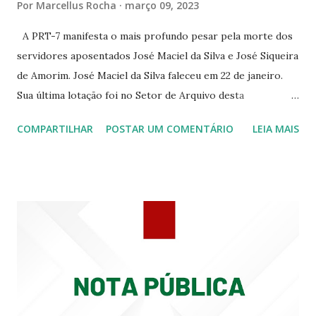
Por
Marcellus Rocha
março 09, 2023
344 ☆CINE EROS RUA ASSUNÇÃO 340
A PRT-7 manifesta o mais profundo pesar pela morte dos
servidores aposentados José Maciel da Silva e José Siqueira
de Amorim. José Maciel da Silva faleceu em 22 de janeiro.
Sua última lotação foi no Setor de Arquivo desta
Procuradoria Regional do Trabalho. O servidor José
COMPARTILHAR
POSTAR UM COMENTÁRIO
LEIA MAIS
Siqueira Amorim faleceu em 28 de fevereiro e encerrou a
carreira na Secretaria da Coordenadoria de 2º Grau. Ao
tempo em que se solidariza com os familiares e amigos, a
PRT-7 reconhece a valorosa contribuição de ambos
enquanto atuaram nesta instituição.