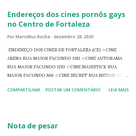
Endereços dos cines pornôs gays
no Centro de Fortaleza
Por
Marcellus Rocha
dezembro 28, 2020
ENDEREÇO DOS CINES DE FORTALEZA (CE) ☆CINE
ARENA RUA MAJOR FACUNDO 1181 ☆CINE AUTORAMA
RUA MAJOR FACUNDO 1193 ☆CINE MAJESTICK RUA
MAJOR FACUNDO 866 ☆CINE SECRET RUA METON DE
ALENCAR 607 ☆CINE SEDUÇÃO RUA FLORIANO
COMPARTILHAR
POSTAR UM COMENTÁRIO
LEIA MAIS
PEIXOTO 1307 ☆CINE IRIS RUA FLORIANO PEIXOTO 1206
CONTINUAÇÃO ☆CINE ENCONTRO RUA BARÃO DO RIO
BRANCO 1697 ☆CINE HOUSE RUA MENTON DE ALENCAR
363 ☆CINE LOVE STAR RUA MAJOR FACUNDO 1322
Nota de pesar
☆CINE VIP CLUBE RUA 24 DE MAIO 825 ☆CINE ECLIPSE
RUA ASSUNÇÃO 387 ☆CINE ERÓTICO RUA ASSUNÇÃO