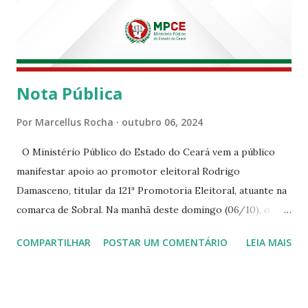
Nota Pública
Por
Marcellus Rocha
outubro 06, 2024
O Ministério Público do Estado do Ceará vem a público
manifestar apoio ao promotor eleitoral Rodrigo
Damasceno, titular da 121ª Promotoria Eleitoral, atuante na
comarca de Sobral. Na manhã deste domingo (06/10), o
senhor Moses Rodrigues, que é deputado federal e
COMPARTILHAR
POSTAR UM COMENTÁRIO
LEIA MAIS
integrava um grupo de apoiadores de um candidato a
prefeito, ignorou as orientações dos Promotores
Eleitorais em Sobral e atuou em contrariedade às normas
eleitorais, mesmo sendo advertido da irregularidade de sua