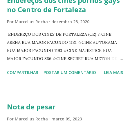
Endereços dos cines pornôs gays
no Centro de Fortaleza
Por
Marcellus Rocha
dezembro 28, 2020
ENDEREÇO DOS CINES DE FORTALEZA (CE) ☆CINE
ARENA RUA MAJOR FACUNDO 1181 ☆CINE AUTORAMA
RUA MAJOR FACUNDO 1193 ☆CINE MAJESTICK RUA
MAJOR FACUNDO 866 ☆CINE SECRET RUA METON DE
ALENCAR 607 ☆CINE SEDUÇÃO RUA FLORIANO
COMPARTILHAR
POSTAR UM COMENTÁRIO
LEIA MAIS
PEIXOTO 1307 ☆CINE IRIS RUA FLORIANO PEIXOTO 1206
CONTINUAÇÃO ☆CINE ENCONTRO RUA BARÃO DO RIO
BRANCO 1697 ☆CINE HOUSE RUA MENTON DE ALENCAR
363 ☆CINE LOVE STAR RUA MAJOR FACUNDO 1322
Nota de pesar
☆CINE VIP CLUBE RUA 24 DE MAIO 825 ☆CINE ECLIPSE
RUA ASSUNÇÃO 387 ☆CINE ERÓTICO RUA ASSUNÇÃO
Por
Marcellus Rocha
março 09, 2023
344 ☆CINE EROS RUA ASSUNÇÃO 340