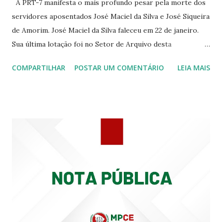
A PRT-7 manifesta o mais profundo pesar pela morte dos
servidores aposentados José Maciel da Silva e José Siqueira
de Amorim. José Maciel da Silva faleceu em 22 de janeiro.
Sua última lotação foi no Setor de Arquivo desta
Procuradoria Regional do Trabalho. O servidor José
COMPARTILHAR
POSTAR UM COMENTÁRIO
LEIA MAIS
Siqueira Amorim faleceu em 28 de fevereiro e encerrou a
carreira na Secretaria da Coordenadoria de 2º Grau. Ao
tempo em que se solidariza com os familiares e amigos, a
PRT-7 reconhece a valorosa contribuição de ambos
enquanto atuaram nesta instituição.