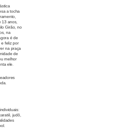
ástica
cesa a tocha
uramento,
e 13 anos,
lo Girão, no
os, na
agora é de
e feliz por
er na praça
unidade de
eu melhor
nta ele.
readores
nda.
ndividuais:
aratê, judô,
alidades
ol.