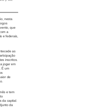
io, nesta
Jogos
evento, que
 com a
s e federais,
antecede as
articipação
es inscritos.
 a jogar em
l. É um
os
aior de
to.
 mês e tem
to
 da capital.
djunto da