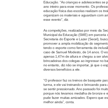
Educação. “As crianças e adolescentes se 
ano inteiro para esse momento. Os profess
educação física das escolas realizam os tr
organizam os materiais e aguardam com a
esse evento”, diz.
As competições, realizadas por meio da Sec
Municipal da Educação (SME) em parceria 
Secretaria do Esporte e Lazer (Secel), bus
promover a ampla mobilização do segmento
tendo o esporte como ferramenta de inclusão
caso de Samuel Modesto, de 14 anos. O es
apenas 1,47m de altura e chegou a ser alv
brincadeiras dos colegas ao ingressar no ba
no entanto, diz não se importar, já que o esp
diversos benefícios a ele.
“O professor faz os treinos de basquete par
turma, e ele vai treinando e brincando para
se sentir pressionado. Ano passado foi mui
porque nós levamos medalha de bronze e
pude fazer muitas amizades. Espero que es
melhor ainda”, conta.