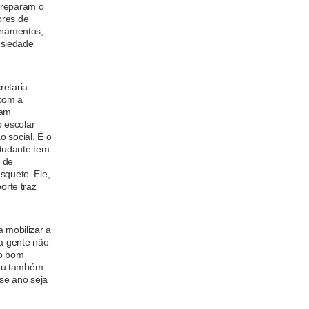
preparam o
ores de
einamentos,
nsiedade
retaria
com a
cam
 escolar
 social. É o
tudante tem
o de
squete. Ele,
orte traz
a mobilizar a
 a gente não
to bom
 eu também
se ano seja