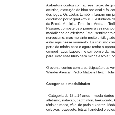
A abertura contou com apresentação de gin
artística, execução do hino nacional e foi a
dos jogos. Os atletas também fizeram um j
conduzido por Miguel Arthur. O estudante d
da Escola Municipal Francisco Andrade Teófi
Passaré, compete pela primeira vez nos jog
modalidade de atletismo. “Meu sentimento 
nervosismo, mas me sinto muito privilegiado 
estar aqui nesse momento. Eu costumo corr
perto da minha casa e agora tenho a oport
competir aqui. Espero me sair bem e dar m
para levar esse título para minha escola”, co
O evento contou com a participação dos ve
Wander Alencar, Pedro Matos e Heitor Hola
Categorias e modalidades
- Categoria de 12 a 14 anos – modalidades i
atletismo, natação, badminton, taekwondo, k
tênis de mesa, vôlei de praia e xadrez. Mod
coletivas: basquete, futsal, handebol e voleib