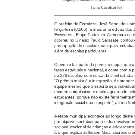
Tainá Cavalcante)
O prefeito de Fortaleza, José Sarto, deu iníc
terça-feira (02/05), a mais uma edição dos 
Escolares - Etapa Fortaleza. A abertura do 
ocorreu no Ginásio Paulo Sarasate, contou
participação de escolas municipais, estaduai
além de escolas particulares.
O evento faz parte da primeira etapa, que 
fases estaduais e nacional, e conta com a p
de 228 escolas, com cerca de 3 mil estudant
“O prêmio maior é a integração, é aprender
equipe mesmo que o esporte seja individua
momento riquíssimo e muito aguardado pel
estudantes, porque não existe ferramenta m
integração social que o esporte”, afirma Sar
A etapa municipal acontece ao longo deste
por objetivo contribuir para o desenvolvimen
socioeducacional de crianças e adolescentes
É o que explica Jefferson Maia, secretário a