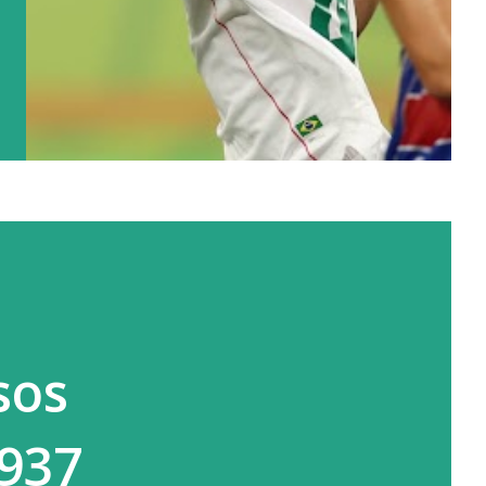
sos
.937