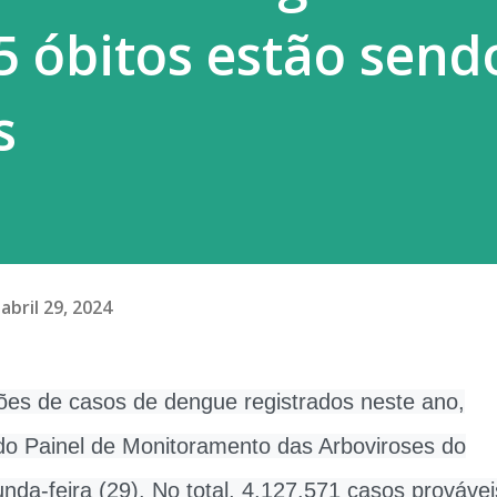
5 óbitos estão send
s
abril 29, 2024
hões de casos de dengue registrados neste ano,
do Painel de Monitoramento das Arboviroses do
nda-feira (29). No total, 4.127.571 casos provávei