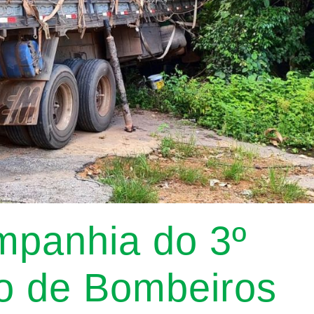
mpanhia do 3º
o de Bombeiros