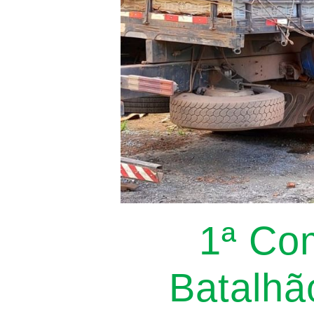
1ª Co
Batalhã