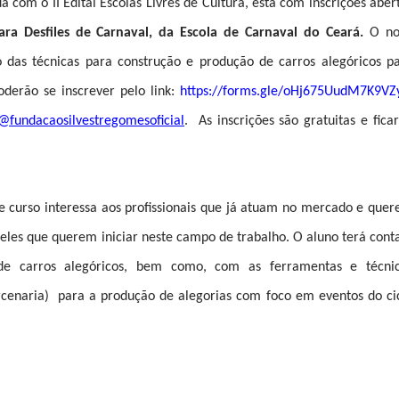
a com o II Edital Escolas Livres de Cultura, está com inscrições aber
ra Desfiles de Carnaval, da Escola de Carnaval do Ceará.
O no
das técnicas para construção e produção de carros alegóricos p
poderão se inscrever pelo link:
https://forms.gle/
oHj675UudM7K9VZ
@fundacaosilvestregomesoficial
. As inscrições são gratuitas e fica
te curso interessa aos profissionais que já atuam no mercado e que
eles que querem iniciar neste campo de trabalho. O aluno terá cont
de carros alegóricos, bem como, com as ferramentas e técni
cenaria) para a produção de alegorias com foco em eventos do ci