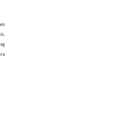
 um
is,
esg
ara