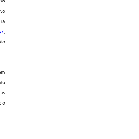
tas
vo
ara
y7
,
rão
rem
ato
cas
clo