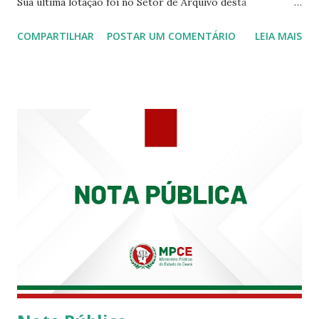
Sua última lotação foi no Setor de Arquivo desta
Procuradoria Regional do Trabalho. O servidor José
COMPARTILHAR
POSTAR UM COMENTÁRIO
LEIA MAIS
Siqueira Amorim faleceu em 28 de fevereiro e encerrou a
carreira na Secretaria da Coordenadoria de 2º Grau. Ao
tempo em que se solidariza com os familiares e amigos, a
PRT-7 reconhece a valorosa contribuição de ambos
enquanto atuaram nesta instituição.