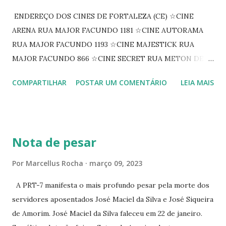
ENDEREÇO DOS CINES DE FORTALEZA (CE) ☆CINE
ARENA RUA MAJOR FACUNDO 1181 ☆CINE AUTORAMA
RUA MAJOR FACUNDO 1193 ☆CINE MAJESTICK RUA
MAJOR FACUNDO 866 ☆CINE SECRET RUA METON DE
ALENCAR 607 ☆CINE SEDUÇÃO RUA FLORIANO
COMPARTILHAR
POSTAR UM COMENTÁRIO
LEIA MAIS
PEIXOTO 1307 ☆CINE IRIS RUA FLORIANO PEIXOTO 1206
CONTINUAÇÃO ☆CINE ENCONTRO RUA BARÃO DO RIO
BRANCO 1697 ☆CINE HOUSE RUA MENTON DE ALENCAR
363 ☆CINE LOVE STAR RUA MAJOR FACUNDO 1322
Nota de pesar
☆CINE VIP CLUBE RUA 24 DE MAIO 825 ☆CINE ECLIPSE
RUA ASSUNÇÃO 387 ☆CINE ERÓTICO RUA ASSUNÇÃO
Por
Marcellus Rocha
março 09, 2023
344 ☆CINE EROS RUA ASSUNÇÃO 340
A PRT-7 manifesta o mais profundo pesar pela morte dos
servidores aposentados José Maciel da Silva e José Siqueira
de Amorim. José Maciel da Silva faleceu em 22 de janeiro.