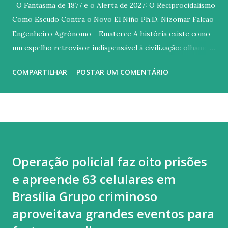
O Fantasma de 1877 e o Alerta de 2027: O Reciprocidalismo
Como Escudo Contra o Novo El Niño Ph.D. Nizomar Falcão
Engenheiro Agrônomo - Ematerce A história existe como
um espelho retrovisor indispensável à civilização: olhamos
para o passado para não colidirmos com os mesmos erros
COMPARTILHAR
POSTAR UM COMENTÁRIO
no futuro. Contudo, diante das previsões meteorológicas
que apontam para a possibilidade de um fenômeno El Niño
de proporções excepcionais entre 2026 e 2027, o espelho
reflete uma imagem incômoda. Parece que, no tocante às
políticas públicas para o Semiárido brasileiro, o Estado
pouco aprendeu com a tragédia da Grande Seca de 1877, que
Operação policial faz oito prisões
dizimou centenas de milhares de nordestinos sob a égide
e apreende 63 celulares em
da negligência e do improviso. Quase 150 anos separam o
flagelo imperial do nosso atual cenário. A diferença
Brasília Grupo criminoso
fundamental é que, hoje, a ignorância deixou de ser um álibi.
aproveitava grandes eventos para
Se no século XIX o clima era um mistério insondável, no