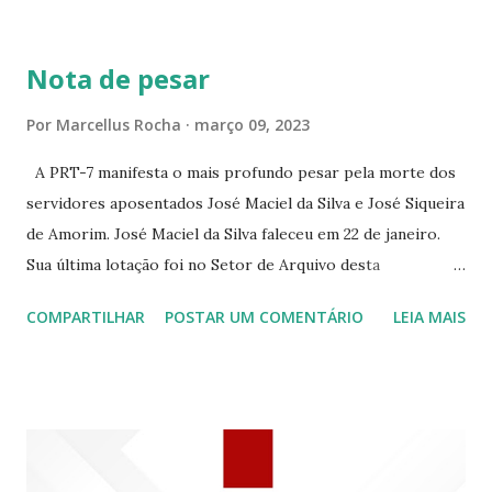
BRANCO 1697 ☆CINE HOUSE RUA MENTON DE ALENCAR
363 ☆CINE LOVE STAR RUA MAJOR FACUNDO 1322
Nota de pesar
☆CINE VIP CLUBE RUA 24 DE MAIO 825 ☆CINE ECLIPSE
RUA ASSUNÇÃO 387 ☆CINE ERÓTICO RUA ASSUNÇÃO
Por
Marcellus Rocha
março 09, 2023
344 ☆CINE EROS RUA ASSUNÇÃO 340
A PRT-7 manifesta o mais profundo pesar pela morte dos
servidores aposentados José Maciel da Silva e José Siqueira
de Amorim. José Maciel da Silva faleceu em 22 de janeiro.
Sua última lotação foi no Setor de Arquivo desta
Procuradoria Regional do Trabalho. O servidor José
COMPARTILHAR
POSTAR UM COMENTÁRIO
LEIA MAIS
Siqueira Amorim faleceu em 28 de fevereiro e encerrou a
carreira na Secretaria da Coordenadoria de 2º Grau. Ao
tempo em que se solidariza com os familiares e amigos, a
PRT-7 reconhece a valorosa contribuição de ambos
enquanto atuaram nesta instituição.