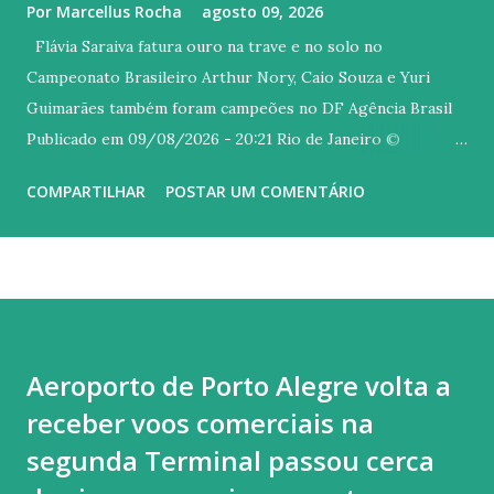
Por
Marcellus Rocha
agosto 09, 2026
Flávia Saraiva fatura ouro na trave e no solo no
Campeonato Brasileiro Arthur Nory, Caio Souza e Yuri
Guimarães também foram campeões no DF Agência Brasil
Publicado em 09/08/2026 - 20:21 Rio de Janeiro ©
Melogym/CBG/Direitos Reservados Versão em áudio A
COMPARTILHAR
POSTAR UM COMENTÁRIO
carioca Flávia Saraiva arrebatou o público do Ginásio Nilson
Nelson, em Brasília, neste domingo (9), último dia do
Campeonato Brasileiro de Ginástica Artística. A ginasta do
Flamengo foi campeã na trave e também no solo, com uma
coreografia irretocável, embalada ao som de um mix dos
sucessos "Asa Branca", de Luiz Gonzaga, e "Homem com H",
Aeroporto de Porto Alegre volta a
de autoria Antônio Barros, mais conhecida na interpretada
receber voos comerciais na
por Ney Matogrosso. Quem também brilhou hoje no topo
do pódio foi Arthur Nory (barra fixa), Caio Souza (barras
segunda Terminal passou cerca
paralelas) e Yuri Guimarães (salto). Flavinha começou o