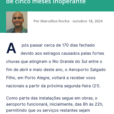
de cinco meses inoperante
domingo (9) com exibição de alto nível de dificuldade na
trave. Cravou a nota mais alta (13.866) que lhe valeu o
primeiro ouro do dia. A prata ficou com Gabri...
Por
Marcellus Rocha
outubro 18, 2024
A
pós passar cerca de 170 dias fechado
devido aos estragos causados pelas fortes
chuvas que atingiram o Rio Grande do Sul entre o
fim de abril e maio deste ano, o Aeroporto Salgado
Filho, em Porto Alegre, voltará a receber voos
nacionais a partir da próxima segunda-feira (21).
Como parte das instalações segue em obras, o
aeroporto funcionará, inicialmente, das 8h às 22h,
permitindo que os serviços restantes sejam