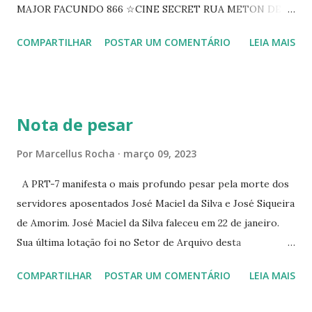
MAJOR FACUNDO 866 ☆CINE SECRET RUA METON DE
ALENCAR 607 ☆CINE SEDUÇÃO RUA FLORIANO
COMPARTILHAR
POSTAR UM COMENTÁRIO
LEIA MAIS
PEIXOTO 1307 ☆CINE IRIS RUA FLORIANO PEIXOTO 1206
CONTINUAÇÃO ☆CINE ENCONTRO RUA BARÃO DO RIO
BRANCO 1697 ☆CINE HOUSE RUA MENTON DE ALENCAR
363 ☆CINE LOVE STAR RUA MAJOR FACUNDO 1322
Nota de pesar
☆CINE VIP CLUBE RUA 24 DE MAIO 825 ☆CINE ECLIPSE
RUA ASSUNÇÃO 387 ☆CINE ERÓTICO RUA ASSUNÇÃO
Por
Marcellus Rocha
março 09, 2023
344 ☆CINE EROS RUA ASSUNÇÃO 340
A PRT-7 manifesta o mais profundo pesar pela morte dos
servidores aposentados José Maciel da Silva e José Siqueira
de Amorim. José Maciel da Silva faleceu em 22 de janeiro.
Sua última lotação foi no Setor de Arquivo desta
Procuradoria Regional do Trabalho. O servidor José
COMPARTILHAR
POSTAR UM COMENTÁRIO
LEIA MAIS
Siqueira Amorim faleceu em 28 de fevereiro e encerrou a
carreira na Secretaria da Coordenadoria de 2º Grau. Ao