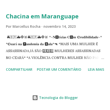
tempo em que se solidariza com os familiares e amigos, a
PRT-7 reconhece a valorosa contribuição de ambos
Chacina em Maranguape
enquanto atuaram nesta instituição.
Por
Marcellus Rocha
novembro 14, 2023
🚔🇧🇷🚑🛑🚨🚔🇧🇷🚑🛑🚨 *~𝐍🅾️𝐭í𝐜𝐢𝐚𝐬 𝐂🅾️𝐦 ©️𝐫𝐞𝐝𝐢𝐛𝐢𝐥𝐢𝐝𝐚𝐝𝐞~*
*©️𝐞𝐚𝐫á 𝐧𝐚 🅿️𝐚𝐧𝐝𝐞𝐦𝐢𝐚 𝐝𝐚 🅱️𝐚𝐥𝐚*🔫 *MAIS UMA MULHER É
ASSASSINADA,JÁ SÃO 2️⃣3️⃣3️⃣ MULHERES ASSASSINADAS
NO CEARÁ* *A VIOLÊNCIA CONTRA MULHER NÃO PARA
NO CEARÁ* *MARANGUAPE/CHACINA* Segundo
COMPARTILHAR
POSTAR UM COMENTÁRIO
LEIA MAIS
informações quarto pessoas foram executadas no Distrito
de Amanari. Elemento pernicioso, do Fundoró, Amanari,
lesionado a bala, e depois de alguns minutos veio a óbito.
Segundo informes, os algozes são da GDE da Babilônia.
Tecnologia do Blogger
Tbm Amanari. Estavam em uma casa, onde foi invadida e
começaram a disparar em todos. 04 obitos no local,03