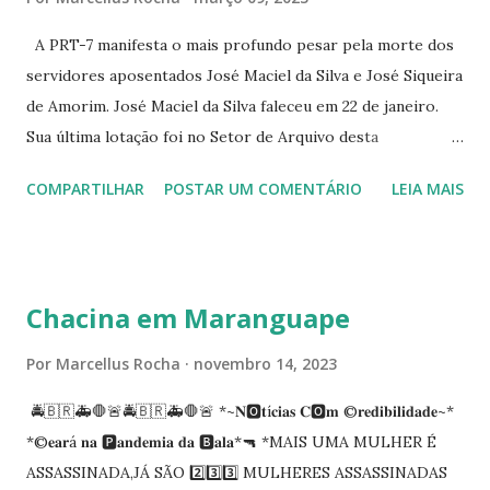
344 ☆CINE EROS RUA ASSUNÇÃO 340
A PRT-7 manifesta o mais profundo pesar pela morte dos
servidores aposentados José Maciel da Silva e José Siqueira
de Amorim. José Maciel da Silva faleceu em 22 de janeiro.
Sua última lotação foi no Setor de Arquivo desta
Procuradoria Regional do Trabalho. O servidor José
COMPARTILHAR
POSTAR UM COMENTÁRIO
LEIA MAIS
Siqueira Amorim faleceu em 28 de fevereiro e encerrou a
carreira na Secretaria da Coordenadoria de 2º Grau. Ao
tempo em que se solidariza com os familiares e amigos, a
PRT-7 reconhece a valorosa contribuição de ambos
Chacina em Maranguape
enquanto atuaram nesta instituição.
Por
Marcellus Rocha
novembro 14, 2023
🚔🇧🇷🚑🛑🚨🚔🇧🇷🚑🛑🚨 *~𝐍🅾️𝐭í𝐜𝐢𝐚𝐬 𝐂🅾️𝐦 ©️𝐫𝐞𝐝𝐢𝐛𝐢𝐥𝐢𝐝𝐚𝐝𝐞~*
*©️𝐞𝐚𝐫á 𝐧𝐚 🅿️𝐚𝐧𝐝𝐞𝐦𝐢𝐚 𝐝𝐚 🅱️𝐚𝐥𝐚*🔫 *MAIS UMA MULHER É
ASSASSINADA,JÁ SÃO 2️⃣3️⃣3️⃣ MULHERES ASSASSINADAS