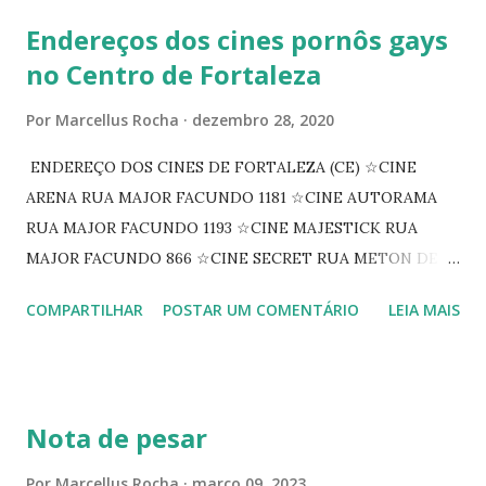
Endereços dos cines pornôs gays
no Centro de Fortaleza
Por
Marcellus Rocha
dezembro 28, 2020
ENDEREÇO DOS CINES DE FORTALEZA (CE) ☆CINE
ARENA RUA MAJOR FACUNDO 1181 ☆CINE AUTORAMA
RUA MAJOR FACUNDO 1193 ☆CINE MAJESTICK RUA
MAJOR FACUNDO 866 ☆CINE SECRET RUA METON DE
ALENCAR 607 ☆CINE SEDUÇÃO RUA FLORIANO
COMPARTILHAR
POSTAR UM COMENTÁRIO
LEIA MAIS
PEIXOTO 1307 ☆CINE IRIS RUA FLORIANO PEIXOTO 1206
CONTINUAÇÃO ☆CINE ENCONTRO RUA BARÃO DO RIO
BRANCO 1697 ☆CINE HOUSE RUA MENTON DE ALENCAR
363 ☆CINE LOVE STAR RUA MAJOR FACUNDO 1322
Nota de pesar
☆CINE VIP CLUBE RUA 24 DE MAIO 825 ☆CINE ECLIPSE
RUA ASSUNÇÃO 387 ☆CINE ERÓTICO RUA ASSUNÇÃO
Por
Marcellus Rocha
março 09, 2023