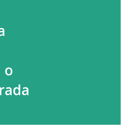
a
 o
orada