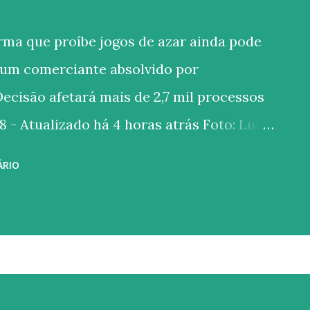
ma que proíbe jogos de azar ainda pode
 um comerciante absolvido por
ecisão afetará mais de 2,7 mil processos
- Atualizado há 4 horas atrás Foto: Luiz
nal Federal (STF) começou a discutir, na
ÁRIO
 se a proibição da exploração de jogos de
ontraria o princípio da livre iniciativa e as
stas na Constituição de 1988. A
rso Extraordinário (RE) 966177 , com
 e a tese de julgamento irá impactar, pelo