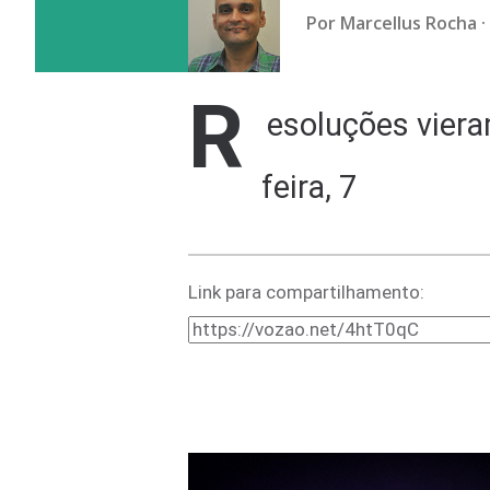
Por
Marcellus Rocha
R
esoluções viera
feira, 7
Link para compartilhamento: