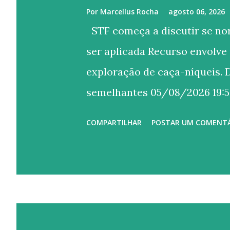
Por
Marcellus Rocha
agosto 06, 2026
STF começa a discutir se nor
ser aplicada Recurso envolve
exploração de caça-níqueis. D
semelhantes 05/08/2026 19:58 
Silveira/STF O Supremo Tribu
COMPARTILHAR
POSTAR UM COMENT
sessão desta quarta-feira (5),
azar, prevista em lei de 1941, c
liberdades fundamentais previ
controvérsia é objeto do Recu
repercussão geral (Tema 924),