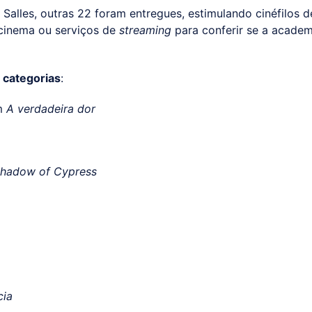
alles, outras 22 foram entregues, estimulando cinéfilos d
 cinema ou serviços de
streaming
para conferir se a academ
3 categorias
:
em
A verdadeira dor
Shadow of Cypress
cia