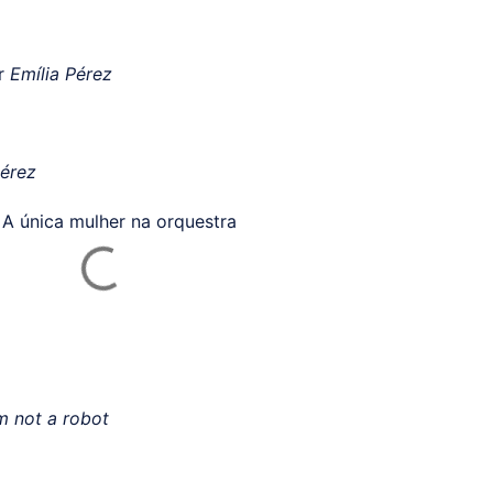
or
Emília Pérez
Pérez
A única mulher na orquestra
m not a robot