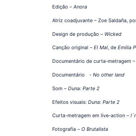
Edição –
Anora
Atriz coadjuvante – Zoe Saldaña, p
Design de produção –
Wicked
Canção original –
El Mal
, de
Emilia 
Documentário de curta-metragem – 
Documentário -
No other land
Som –
Duna: Parte 2
Efeitos visuais:
Duna: Parte 2
Curta-metragem em live-action –
I´
Fotografia –
O Brutalista