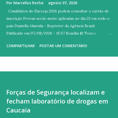
Por
Marcellus Rocha
agosto 07, 2026
Candidatos do Encceja 2026 podem consultar o cartão de
inscrição Provas serão neste aplicadas no dia 23 em todo o
país Daniella Almeida - Repórter da Agência Brasil
Publicado em 07/08/2026 - 15:57 Brasília © Tomaz
Silva/Agência Brasil Versão em áudio Os candidatos do
COMPARTILHAR
POSTAR UM COMENTÁRIO
Exame Nacional para Certificação de Competências de
Jovens e Adultos (Encceja) 2026 já podem consultar o local
onde farão a prova, no próximo dia 23, no Sistema Encceja
Na Página do Participante, os inscritos também podem
conferir a situação da inscrição, bem como a data e horário
do exame. As informações estão disponíveis no cartão de
Forças de Segurança localizam e
confirmação. É preciso fazer o login com a conta da
fecham laboratório de drogas em
plataforma Gov.br . O documento ainda traz orientações
para a realização do exame para evitar contratempos e
Caucaia
informa se o participante deve ser tratado por nome social