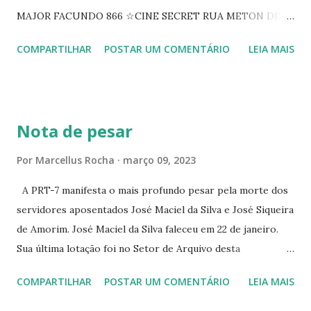
MAJOR FACUNDO 866 ☆CINE SECRET RUA METON DE
ALENCAR 607 ☆CINE SEDUÇÃO RUA FLORIANO
COMPARTILHAR
POSTAR UM COMENTÁRIO
LEIA MAIS
PEIXOTO 1307 ☆CINE IRIS RUA FLORIANO PEIXOTO 1206
CONTINUAÇÃO ☆CINE ENCONTRO RUA BARÃO DO RIO
BRANCO 1697 ☆CINE HOUSE RUA MENTON DE ALENCAR
363 ☆CINE LOVE STAR RUA MAJOR FACUNDO 1322
Nota de pesar
☆CINE VIP CLUBE RUA 24 DE MAIO 825 ☆CINE ECLIPSE
RUA ASSUNÇÃO 387 ☆CINE ERÓTICO RUA ASSUNÇÃO
Por
Marcellus Rocha
março 09, 2023
344 ☆CINE EROS RUA ASSUNÇÃO 340
A PRT-7 manifesta o mais profundo pesar pela morte dos
servidores aposentados José Maciel da Silva e José Siqueira
de Amorim. José Maciel da Silva faleceu em 22 de janeiro.
Sua última lotação foi no Setor de Arquivo desta
Procuradoria Regional do Trabalho. O servidor José
COMPARTILHAR
POSTAR UM COMENTÁRIO
LEIA MAIS
Siqueira Amorim faleceu em 28 de fevereiro e encerrou a
carreira na Secretaria da Coordenadoria de 2º Grau. Ao