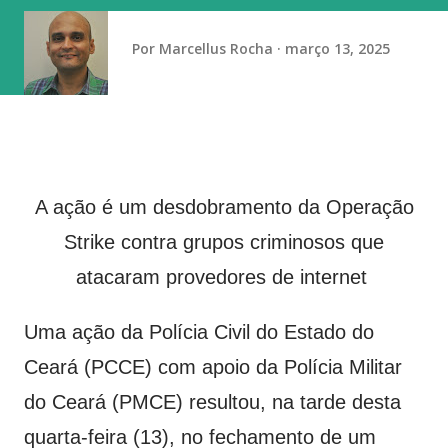
ou se precisa de atendimento especializado, caso a
solicitação tenha sido feita e aprovada pelo Instituto
Por
Marcellus Rocha
março 13, 2025
Nacional de Estudos e Pesquisas Educacionais Anísio Tei...
A ação é um desdobramento da Operação
Strike contra grupos criminosos que
atacaram provedores de internet
Uma ação da Polícia Civil do Estado do
Ceará (PCCE) com apoio da Polícia Militar
do Ceará (PMCE) resultou, na tarde desta
quarta-feira (13), no fechamento de um