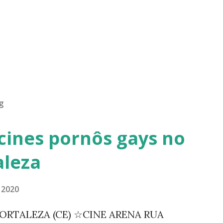
g
cines pornôs gays no
aleza
 2020
ORTALEZA (CE) ☆CINE ARENA RUA