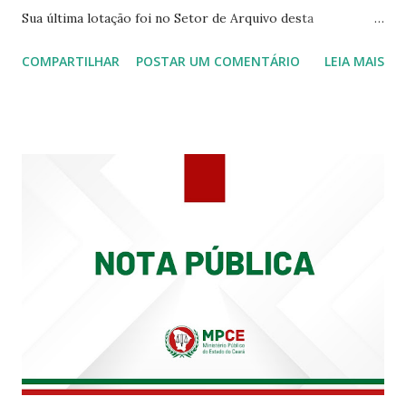
Sua última lotação foi no Setor de Arquivo desta
Procuradoria Regional do Trabalho. O servidor José
COMPARTILHAR
POSTAR UM COMENTÁRIO
LEIA MAIS
Siqueira Amorim faleceu em 28 de fevereiro e encerrou a
carreira na Secretaria da Coordenadoria de 2º Grau. Ao
tempo em que se solidariza com os familiares e amigos, a
PRT-7 reconhece a valorosa contribuição de ambos
enquanto atuaram nesta instituição.