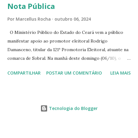
Nota Pública
Por
Marcellus Rocha
outubro 06, 2024
O Ministério Público do Estado do Ceará vem a público
manifestar apoio ao promotor eleitoral Rodrigo
Damasceno, titular da 121ª Promotoria Eleitoral, atuante na
comarca de Sobral. Na manhã deste domingo (06/10), o
senhor Moses Rodrigues, que é deputado federal e
COMPARTILHAR
POSTAR UM COMENTÁRIO
LEIA MAIS
integrava um grupo de apoiadores de um candidato a
prefeito, ignorou as orientações dos Promotores
Eleitorais em Sobral e atuou em contrariedade às normas
eleitorais, mesmo sendo advertido da irregularidade de sua
Tecnologia do Blogger
conduta. Além disso, o referido deputado desrespeitou um
membro do Ministério Público no desempenho legítimo de
suas atribuições. A atitude do parlamentar ofende as
instituições e o sistema de justiça, afrontando os princípios