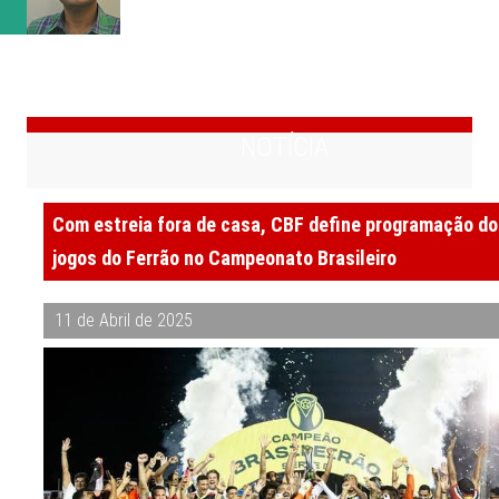
(obteve 51 class...
NOTÍCIA
Com estreia fora de casa, CBF define programação d
jogos do Ferrão no Campeonato Brasileiro
11 de Abril de 2025