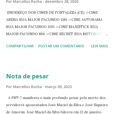
Por
Marcellus Rocha
dezembro 28, 2020
ENDEREÇO DOS CINES DE FORTALEZA (CE) ☆CINE
ARENA RUA MAJOR FACUNDO 1181 ☆CINE AUTORAMA
RUA MAJOR FACUNDO 1193 ☆CINE MAJESTICK RUA
MAJOR FACUNDO 866 ☆CINE SECRET RUA METON DE
ALENCAR 607 ☆CINE SEDUÇÃO RUA FLORIANO
COMPARTILHAR
POSTAR UM COMENTÁRIO
LEIA MAIS
PEIXOTO 1307 ☆CINE IRIS RUA FLORIANO PEIXOTO 1206
CONTINUAÇÃO ☆CINE ENCONTRO RUA BARÃO DO RIO
BRANCO 1697 ☆CINE HOUSE RUA MENTON DE ALENCAR
363 ☆CINE LOVE STAR RUA MAJOR FACUNDO 1322
Nota de pesar
☆CINE VIP CLUBE RUA 24 DE MAIO 825 ☆CINE ECLIPSE
RUA ASSUNÇÃO 387 ☆CINE ERÓTICO RUA ASSUNÇÃO
Por
Marcellus Rocha
março 09, 2023
344 ☆CINE EROS RUA ASSUNÇÃO 340
A PRT-7 manifesta o mais profundo pesar pela morte dos
servidores aposentados José Maciel da Silva e José Siqueira
de Amorim. José Maciel da Silva faleceu em 22 de janeiro.