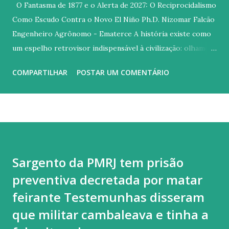
O Fantasma de 1877 e o Alerta de 2027: O Reciprocidalismo
Como Escudo Contra o Novo El Niño Ph.D. Nizomar Falcão
Engenheiro Agrônomo - Ematerce A história existe como
um espelho retrovisor indispensável à civilização: olhamos
para o passado para não colidirmos com os mesmos erros
COMPARTILHAR
POSTAR UM COMENTÁRIO
no futuro. Contudo, diante das previsões meteorológicas
que apontam para a possibilidade de um fenômeno El Niño
de proporções excepcionais entre 2026 e 2027, o espelho
reflete uma imagem incômoda. Parece que, no tocante às
políticas públicas para o Semiárido brasileiro, o Estado
pouco aprendeu com a tragédia da Grande Seca de 1877, que
Sargento da PMRJ tem prisão
dizimou centenas de milhares de nordestinos sob a égide
preventiva decretada por matar
da negligência e do improviso. Quase 150 anos separam o
flagelo imperial do nosso atual cenário. A diferença
feirante Testemunhas disseram
fundamental é que, hoje, a ignorância deixou de ser um álibi.
que militar cambaleava e tinha a
Se no século XIX o clima era um mistério insondável, no