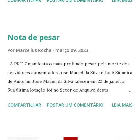
COMPARTILHAR
POSTAR UM COMENTÁRIO
LEIA MAIS
PEIXOTO 1307 ☆CINE IRIS RUA FLORIANO PEIXOTO 1206
CONTINUAÇÃO ☆CINE ENCONTRO RUA BARÃO DO RIO
BRANCO 1697 ☆CINE HOUSE RUA MENTON DE ALENCAR
363 ☆CINE LOVE STAR RUA MAJOR FACUNDO 1322
Nota de pesar
☆CINE VIP CLUBE RUA 24 DE MAIO 825 ☆CINE ECLIPSE
RUA ASSUNÇÃO 387 ☆CINE ERÓTICO RUA ASSUNÇÃO
Por
Marcellus Rocha
março 09, 2023
344 ☆CINE EROS RUA ASSUNÇÃO 340
A PRT-7 manifesta o mais profundo pesar pela morte dos
servidores aposentados José Maciel da Silva e José Siqueira
de Amorim. José Maciel da Silva faleceu em 22 de janeiro.
Sua última lotação foi no Setor de Arquivo desta
Procuradoria Regional do Trabalho. O servidor José
COMPARTILHAR
POSTAR UM COMENTÁRIO
LEIA MAIS
Siqueira Amorim faleceu em 28 de fevereiro e encerrou a
carreira na Secretaria da Coordenadoria de 2º Grau. Ao
tempo em que se solidariza com os familiares e amigos, a
PRT-7 reconhece a valorosa contribuição de ambos