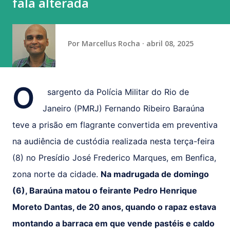
fala alterada
século XXI possuímos inteligência climática de ponta (por
meio de órgãos como a Funceme) e...
Por
Marcellus Rocha
abril 08, 2025
O
sargento da Polícia Militar do Rio de
Janeiro (PMRJ) Fernando Ribeiro Baraúna
teve a prisão em flagrante convertida em preventiva
na audiência de custódia realizada nesta terça-feira
(8) no Presídio José Frederico Marques, em Benfica,
zona norte da cidade.
Na madrugada de domingo
(6), Baraúna matou o feirante Pedro Henrique
Moreto Dantas, de 20 anos, quando o rapaz estava
montando a barraca em que vende pastéis e caldo