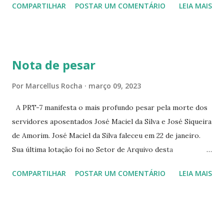
COMPARTILHAR
POSTAR UM COMENTÁRIO
LEIA MAIS
PEIXOTO 1307 ☆CINE IRIS RUA FLORIANO PEIXOTO 1206
CONTINUAÇÃO ☆CINE ENCONTRO RUA BARÃO DO RIO
BRANCO 1697 ☆CINE HOUSE RUA MENTON DE ALENCAR
363 ☆CINE LOVE STAR RUA MAJOR FACUNDO 1322
Nota de pesar
☆CINE VIP CLUBE RUA 24 DE MAIO 825 ☆CINE ECLIPSE
RUA ASSUNÇÃO 387 ☆CINE ERÓTICO RUA ASSUNÇÃO
Por
Marcellus Rocha
março 09, 2023
344 ☆CINE EROS RUA ASSUNÇÃO 340
A PRT-7 manifesta o mais profundo pesar pela morte dos
servidores aposentados José Maciel da Silva e José Siqueira
de Amorim. José Maciel da Silva faleceu em 22 de janeiro.
Sua última lotação foi no Setor de Arquivo desta
Procuradoria Regional do Trabalho. O servidor José
COMPARTILHAR
POSTAR UM COMENTÁRIO
LEIA MAIS
Siqueira Amorim faleceu em 28 de fevereiro e encerrou a
carreira na Secretaria da Coordenadoria de 2º Grau. Ao
tempo em que se solidariza com os familiares e amigos, a
PRT-7 reconhece a valorosa contribuição de ambos