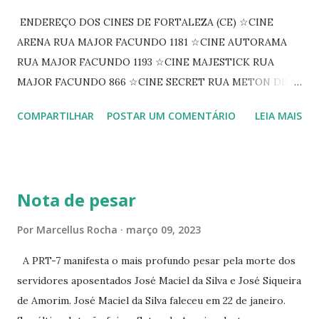
ENDEREÇO DOS CINES DE FORTALEZA (CE) ☆CINE
ARENA RUA MAJOR FACUNDO 1181 ☆CINE AUTORAMA
RUA MAJOR FACUNDO 1193 ☆CINE MAJESTICK RUA
MAJOR FACUNDO 866 ☆CINE SECRET RUA METON DE
ALENCAR 607 ☆CINE SEDUÇÃO RUA FLORIANO
COMPARTILHAR
POSTAR UM COMENTÁRIO
LEIA MAIS
PEIXOTO 1307 ☆CINE IRIS RUA FLORIANO PEIXOTO 1206
CONTINUAÇÃO ☆CINE ENCONTRO RUA BARÃO DO RIO
BRANCO 1697 ☆CINE HOUSE RUA MENTON DE ALENCAR
363 ☆CINE LOVE STAR RUA MAJOR FACUNDO 1322
Nota de pesar
☆CINE VIP CLUBE RUA 24 DE MAIO 825 ☆CINE ECLIPSE
RUA ASSUNÇÃO 387 ☆CINE ERÓTICO RUA ASSUNÇÃO
Por
Marcellus Rocha
março 09, 2023
344 ☆CINE EROS RUA ASSUNÇÃO 340
A PRT-7 manifesta o mais profundo pesar pela morte dos
servidores aposentados José Maciel da Silva e José Siqueira
de Amorim. José Maciel da Silva faleceu em 22 de janeiro.