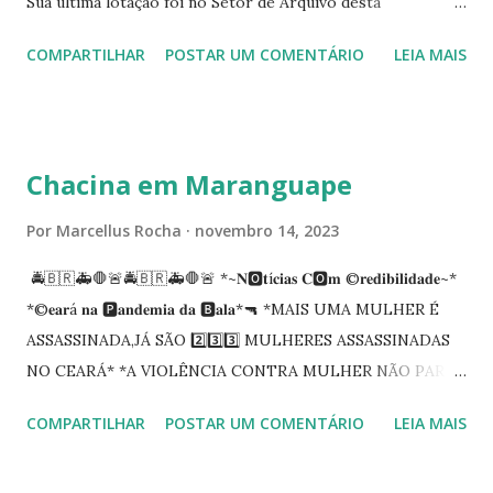
Sua última lotação foi no Setor de Arquivo desta
Procuradoria Regional do Trabalho. O servidor José
COMPARTILHAR
POSTAR UM COMENTÁRIO
LEIA MAIS
Siqueira Amorim faleceu em 28 de fevereiro e encerrou a
carreira na Secretaria da Coordenadoria de 2º Grau. Ao
tempo em que se solidariza com os familiares e amigos, a
PRT-7 reconhece a valorosa contribuição de ambos
Chacina em Maranguape
enquanto atuaram nesta instituição.
Por
Marcellus Rocha
novembro 14, 2023
🚔🇧🇷🚑🛑🚨🚔🇧🇷🚑🛑🚨 *~𝐍🅾️𝐭í𝐜𝐢𝐚𝐬 𝐂🅾️𝐦 ©️𝐫𝐞𝐝𝐢𝐛𝐢𝐥𝐢𝐝𝐚𝐝𝐞~*
*©️𝐞𝐚𝐫á 𝐧𝐚 🅿️𝐚𝐧𝐝𝐞𝐦𝐢𝐚 𝐝𝐚 🅱️𝐚𝐥𝐚*🔫 *MAIS UMA MULHER É
ASSASSINADA,JÁ SÃO 2️⃣3️⃣3️⃣ MULHERES ASSASSINADAS
NO CEARÁ* *A VIOLÊNCIA CONTRA MULHER NÃO PARA
NO CEARÁ* *MARANGUAPE/CHACINA* Segundo
COMPARTILHAR
POSTAR UM COMENTÁRIO
LEIA MAIS
informações quarto pessoas foram executadas no Distrito
de Amanari. Elemento pernicioso, do Fundoró, Amanari,