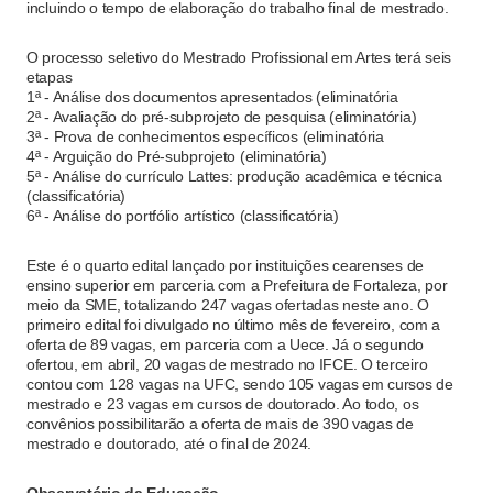
incluindo o tempo de elaboração do trabalho final de mestrado.
O processo seletivo do Mestrado Profissional em Artes terá seis
etapas
1ª - Análise dos documentos apresentados (eliminatória
2ª - Avaliação do pré-subprojeto de pesquisa (eliminatória)
3ª - Prova de conhecimentos específicos (eliminatória
4ª - Arguição do Pré-subprojeto (eliminatória)
5ª - Análise do currículo Lattes: produção acadêmica e técnica
(classificatória)
6ª - Análise do portfólio artístico (classificatória)
Este é o quarto edital lançado por instituições cearenses de
ensino superior em parceria com a Prefeitura de Fortaleza, por
meio da SME, totalizando 247 vagas ofertadas neste ano. O
primeiro edital foi divulgado no último mês de fevereiro, com a
oferta de 89 vagas, em parceria com a Uece. Já o segundo
ofertou, em abril, 20 vagas de mestrado no IFCE. O terceiro
contou com 128 vagas na UFC, sendo 105 vagas em cursos de
mestrado e 23 vagas em cursos de doutorado. Ao todo, os
convênios possibilitarão a oferta de mais de 390 vagas de
mestrado e doutorado, até o final de 2024.
Observatório da Educação